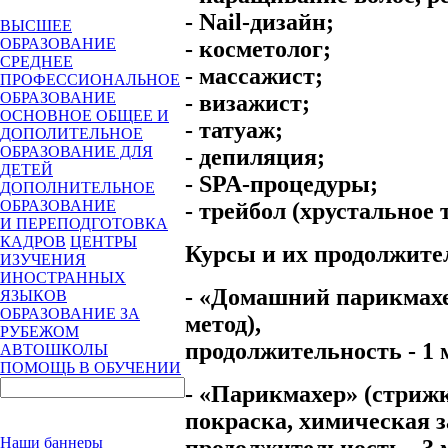
-
Nail
-дизайн;
ВЫСШЕЕ
ОБРАЗОВАНИЕ
- косметолог;
СРЕДНЕЕ
- массажист;
ПРОФЕССИОНАЛЬНОЕ
ОБРАЗОВАНИЕ
- визажист;
ОСНОВНОЕ ОБЩЕЕ И
- татуаж;
ДОПОЛИТЕЛЬНОЕ
ОБРАЗОВАНИЕ ДЛЯ
- депиляция;
ДЕТЕЙ
- SPA-процедуры;
ДОПОЛНИТЕЛЬНОЕ
ОБРАЗОВАНИЕ
- трейбол (хрустальное т
И ПЕРЕПОДГОТОВКА
КАДРОВ
ЦЕНТРЫ
Курсы и их продолжите
ИЗУЧЕНИЯ
ИНОСТРАННЫХ
- «Домашний парикмахе
ЯЗЫКОВ
ОБРАЗОВАНИЕ ЗА
метод),
РУБЕЖОМ
продолжительность - 1 
АВТОШКОЛЫ
ПОМОЩЬ В ОБУЧЕНИИ
- «Парикмахер» (стрижк
покраска, химическая з
Наши баннеры
продолжительность - 3 