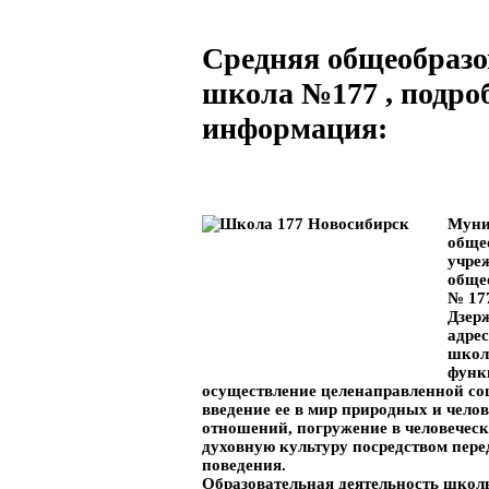
Средняя общеобразо
школа №177 , подро
информация:
Муни
обще
учре
обще
№ 17
Дзер
адрес
школ
функ
осуществление целенаправленной со
введение ее в мир природных и челов
отношений, погружение в человечес
духовную культуру посредством пере
поведения.
Образовательная деятельность школы