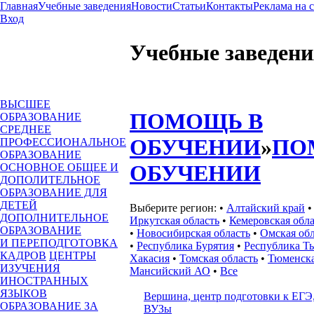
Главная
Учебные заведения
Новости
Статьи
Контакты
Реклама на 
Вход
Учебные заведени
ВЫСШЕЕ
ПОМОЩЬ В
ОБРАЗОВАНИЕ
СРЕДНЕЕ
ОБУЧЕНИИ
»
ПО
ПРОФЕССИОНАЛЬНОЕ
ОБРАЗОВАНИЕ
ОБУЧЕНИИ
ОСНОВНОЕ ОБЩЕЕ И
ДОПОЛИТЕЛЬНОЕ
ОБРАЗОВАНИЕ ДЛЯ
ДЕТЕЙ
Выберите регион:
•
Алтайский край
ДОПОЛНИТЕЛЬНОЕ
Иркутская область
•
Кемеровская обла
ОБРАЗОВАНИЕ
•
Новосибирская область
•
Омская обл
И ПЕРЕПОДГОТОВКА
•
Республика Бурятия
•
Республика Т
КАДРОВ
ЦЕНТРЫ
Хакасия
•
Томская область
•
Тюменска
ИЗУЧЕНИЯ
Мансийский АО
•
Все
ИНОСТРАННЫХ
ЯЗЫКОВ
Вершина, центр подготовки к ЕГЭ
ОБРАЗОВАНИЕ ЗА
ВУЗы