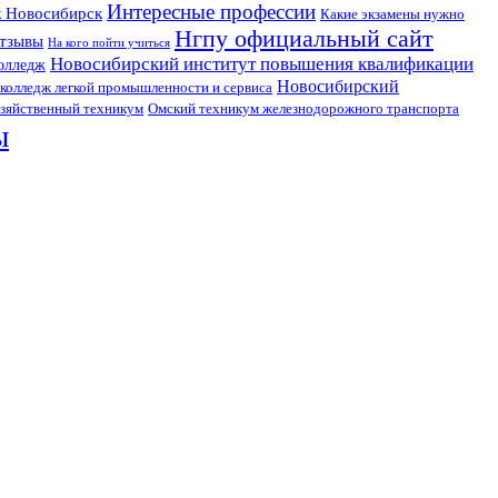
Интересные профессии
ж Новосибирск
Какие экзамены нужно
Нгпу официальный сайт
отзывы
На кого пойти учиться
Новосибирский институт повышения квалификации
олледж
Новосибирский
колледж легкой промышленности и сервиса
Омский техникум железнодорожного транспорта
озяйственный техникум
ы