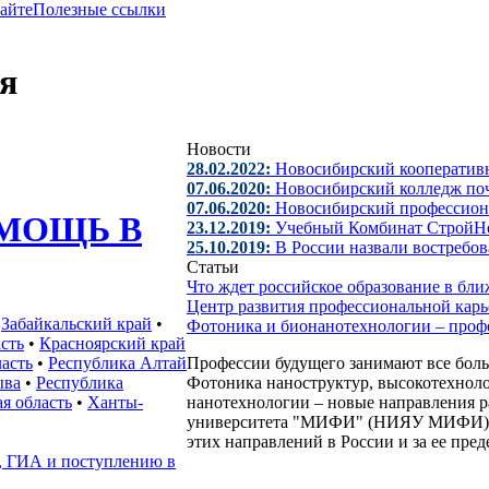
сайте
Полезные ссылки
я
Новости
28.02.2022:
Новосибирский кооператив
07.06.2020:
Новосибирский колледж поч
07.06.2020:
Новосибирский профессион
МОЩЬ В
23.12.2019:
Учебный Комбинат СтройНе
25.10.2019:
В России назвали востребо
Статьи
Что ждет российское образование в б
Центр развития профессиональной кар
•
Забайкальский край
•
Фотоника и бионанотехнологии – проф
сть
•
Красноярский край
асть
•
Республика Алтай
Профессии будущего занимают все боль
ыва
•
Республика
Фотоника наноструктур, высокотехнол
я область
•
Ханты-
нанотехнологии – новые направления р
университета "МИФИ" (НИЯУ МИФИ). Чт
этих направлений в России и за ее пре
, ГИА и поступлению в