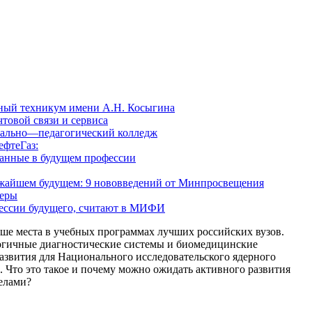
ный техникум имени А.Н. Косыгина
товой связи и сервиса
ально—педагогический колледж
фтеГаз:
ванные в будущем профессии
лижайшем будущем: 9 нововведений от Минпросвещения
ьеры
ессии будущего, считают в МИФИ
ше места в учебных программах лучших российских вузов.
огичные диагностические системы и биомедицинские
азвития для Национального исследовательского ядерного
о это такое и почему можно ожидать активного развития
делами?