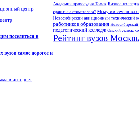
Бизнес коллед
Академия правосудия Томск
тационный центр
Мгму им сеченова 
сдавать на стоматолога?
Новосибирский авиационный технический к
центр
работников образования
Новосибирский 
педагогический колледж
Омский сельскох
Рейтинг вузов Москв
щим поселиться в
х вузов самое дорогое и
лама в интернет