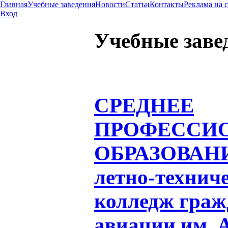
Главная
Учебные заведения
Новости
Статьи
Контакты
Реклама на 
Вход
Учебные заве
СРЕДНЕЕ
ПРОФЕССИ
ОБРАЗОВАН
летно-технич
колледж граж
авиации им. А