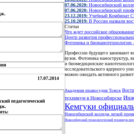
07.06.2020:
Новосибирский колле
07.06.2020:
Новосибирский проф
дж.
23.12.2019:
Учебный Комбинат С
25.10.2019:
В России назвали во
Статьи
Что ждет российское образовани
Центр развития профессиональн
Фотоника и бионанотехнологии 
Профессии будущего занимают вс
вузов. Фотоника наноструктур, 
и биомедицинские нанотехнологи
исследовательского ядерного у
можно ожидать активного развити
17.07.2014
Востр
Академия правосудия Томск
Инж
техникум в Новосибирске
ский педагогический
Кемгуки официаль
дж.
ить:
Новосибирский колледж легкой пром
Новосибирский технологический техникум пит