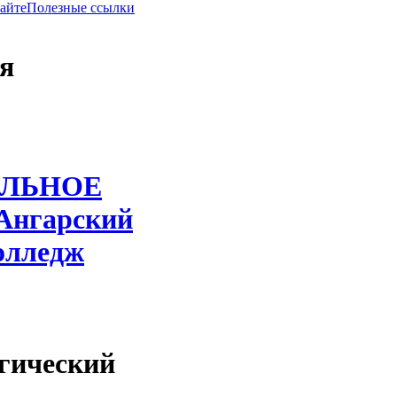
сайте
Полезные ссылки
я
ЛЬНОЕ
Ангарский
олледж
гический