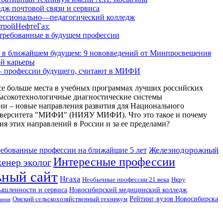
дж почтовой связи и сервиса
ессионально—педагогический колледж
тройНефтеГаз:
стребованные в будущем профессии
е в ближайшем будущем: 9 нововведений от Минпросвещения
ой карьеры
– профессии будущего, считают в МИФИ
е больше места в учебных программах лучших российских
высокотехнологичные диагностические системы
и – новые направления развития для Национального
ниверситета "МИФИ" (НИЯУ МИФИ). Что это такое и почему
я этих направлений в России и за ее пределами?
Железнодорожный
ебованные профессии на ближайшие 5 лет
Интересные профессии
енер эколог
ный сайт
Нгаха
Нкру
Необычные профессии 21 века
Новосибирский медицинский колледж
ышленности и сервиса
Омский сельскохозяйственный техникум
Рейтинг вузов Новосибирска
ания