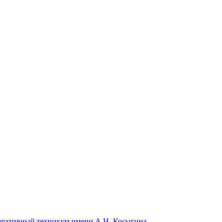
еративный техникум имени А.Н. Косыгина