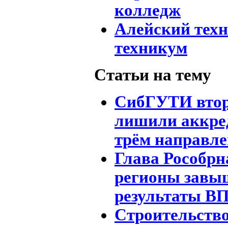
колледж
Алейский тех
техникум
Статьи на тему
СибГУТИ второ
лишили аккре
трём направл
Глава Рособрн
регионы завы
результаты В
Строительств