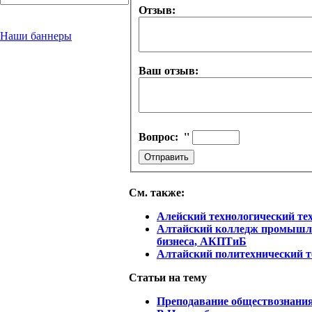
Отзыв:
Наши баннеры
Ваш отзыв:
Вопрос:
''
См. также:
Алейский технологический те
Алтайский колледж промышле
бизнеса, АКПТиБ
Алтайский политехнический 
Статьи на тему
Преподавание обществознани