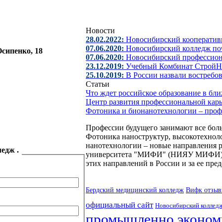
Новости
28.02.2022:
Новосибирский кооператив
07.06.2020:
Новосибирский колледж поч
Осипенко, 18
07.06.2020:
Новосибирский профессио
23.12.2019:
Учебный Комбинат СтройН
25.10.2019:
В России назвали востребо
Статьи
Что ждет российское образование в б
Центр развития профессиональной кар
Фотоника и бионанотехнологии – про
Профессии будущего занимают все боль
Фотоника наноструктур, высокотехнол
нанотехнологии – новые направления р
ледж .
университета "МИФИ" (НИЯУ МИФИ). Ч
этих направлений в России и за ее пре
Бердский медицинский колледж
Вифк отзы
официальный сайт
Новосибирский колледж
промышленно эконом