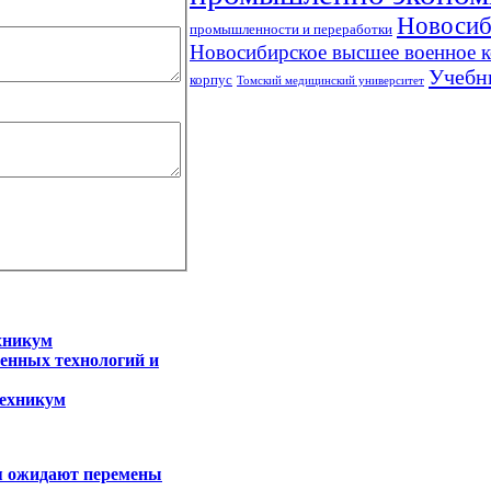
Новосиб
промышленности и переработки
Новосибирское высшее военное 
Учебн
корпус
Томский медицинский университет
хникум
нных технологий и
техникум
я ожидают перемены