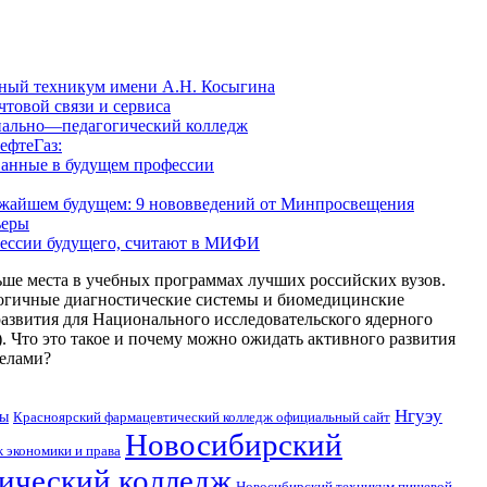
ный техникум имени А.Н. Косыгина
товой связи и сервиса
нально—педагогический колледж
ефтеГаз:
ванные в будущем профессии
лижайшем будущем: 9 нововведений от Минпросвещения
ьеры
фессии будущего, считают в МИФИ
ше места в учебных программах лучших российских вузов.
огичные диагностические системы и биомедицинские
азвития для Национального исследовательского ядерного
то это такое и почему можно ожидать активного развития
делами?
Нгуэу
вы
Красноярский фармацевтический колледж официальный сайт
Новосибирский
 экономики и права
ический колледж