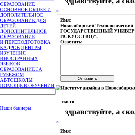
здравствуйте, а ск
ОБРАЗОВАНИЕ
ОСНОВНОЕ ОБЩЕЕ И
×
ДОПОЛИТЕЛЬНОЕ
Имя:
ОБРАЗОВАНИЕ ДЛЯ
Новосибирский Технологическ
ДЕТЕЙ
ГОСУДАРСТВЕННЫЙ УНИВЕРСИ
ДОПОЛНИТЕЛЬНОЕ
ИСКУССТВО)".
ОБРАЗОВАНИЕ
Ответить:
И ПЕРЕПОДГОТОВКА
КАДРОВ
ЦЕНТРЫ
ИЗУЧЕНИЯ
ИНОСТРАННЫХ
ЯЗЫКОВ
ОБРАЗОВАНИЕ ЗА
РУБЕЖОМ
АВТОШКОЛЫ
ПОМОЩЬ В ОБУЧЕНИИ
настя
Наши баннеры
здравствуйте, а ск
×
Имя: