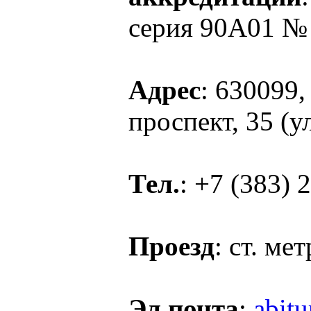
серия 90А01 №
Адрес
: 630099,
проспект, 35 (у
Тел.
: +7 (383) 
Проезд
: ст. м
Эл.почта
:
abitu