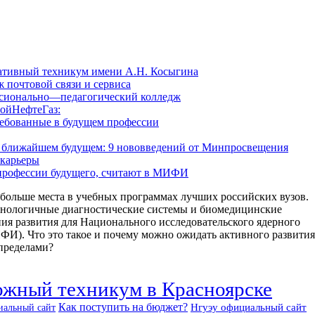
ативный техникум имени А.Н. Косыгина
 почтовой связи и сервиса
сионально—педагогический колледж
ойНефтеГаз:
ребованные в будущем профессии
 в ближайшем будущем: 9 нововведений от Минпросвещения
 карьеры
профессии будущего, считают в МИФИ
больше места в учебных программах лучших российских вузов.
хнологичные диагностические системы и биомедицинские
ия развития для Национального исследовательского ядерного
. Что это такое и почему можно ожидать активного развития
 пределами?
жный техникум в Красноярске
Как поступить на бюджет?
Нгуэу официальный сайт
иальный сайт