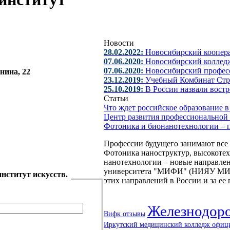
Новости
28.02.2022:
Новосибирский коопер
07.06.2020:
Новосибирский колледж
07.06.2020:
Новосибирский профес
енина, 22
23.12.2019:
Учебный Комбинат Стр
25.10.2019:
В России назвали вост
Статьи
Что ждет российское образование
Центр развития профессиональной
Фотоника и бионанотехнологии – 
Профессии будущего занимают все 
Фотоника наноструктур, высокоте
нанотехнологии – новые направлен
университета "МИФИ" (НИЯУ МИФИ)
нститут искусств.
этих направлений в России и за ее
Железнодоро
Вифк отзывы
Иркутский медицинский колледж офиц