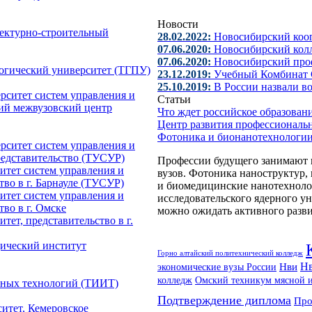
Новости
ектурно-строительный
28.02.2022:
Новосибирский коо
07.06.2020:
Новосибирский колл
07.06.2020:
Новосибирский про
огический университет (ТГПУ)
23.12.2019:
Учебный Комбинат 
25.10.2019:
В России назвали в
рситет систем управления и
Статьи
ий межвузовский центр
Что ждет российское образова
Центр развития профессиональ
Фотоника и бионанотехнологии
рситет систем управления и
редставительство (ТУСУР)
Профессии будущего занимают 
итет систем управления и
вузов. Фотоника наноструктур,
тво в г. Барнауле (ТУСУР)
и биомедицинские нанотехноло
итет систем управления и
исследовательского ядерного 
во в г. Омске
можно ожидать активного разви
ет, представительство в г.
ический институт
Горно алтайский политехнический колледж
Нв
Нви
экономические вузы России
колледж
Омский техникум мясной 
ных технологий (ТИИТ)
Подтверждение диплома
Про
итет, Кемеровское