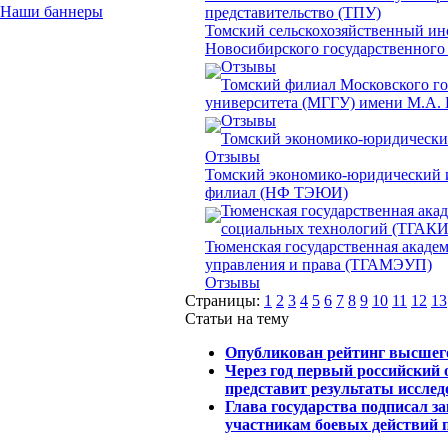
Наши баннеры
представительство (ТПУ)
Томский сельскохозяйственный ин
Новосибирского государственного 
Отзывы
Томский филиал Московского го
университета (МГГУ) имени М.А.
Отзывы
Томский экономико-юридическ
Отзывы
Томский экономико-юридический 
филиал (НФ ТЭЮИ)
Тюменская государственная акад
социальных технологий (ТГАКИ
Тюменская государственная акаде
управления и права (ТГАМЭУП)
Отзывы
Страницы:
1
2
3
4
5
6
7
8
9
10
11
12
13
Статьи на тему
Опубликован рейтинг высшег
Через год первый российский
представит результаты иссле
Глава государства подписал з
участникам боевых действий 