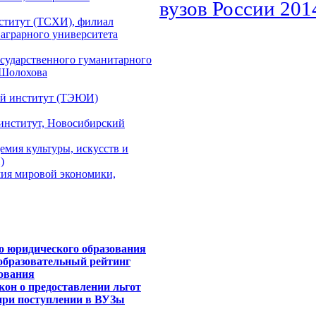
вузов России 201
ститут (ТСХИ), филиал
аграрного университета
сударственного гуманитарного
 Шолохова
ий институт (ТЭЮИ)
институт, Новосибирский
емия культуры, искусств и
)
мия мировой экономики,
о юридического образования
 образовательный рейтинг
дования
акон о предоставлении льгот
при поступлении в ВУЗы