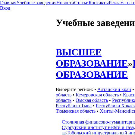
Главная
Учебные заведения
Новости
Статьи
Контакты
Реклама на 
Вход
Учебные заведени
ВЫСШЕЕ
ОБРАЗОВАНИЕ
»
ОБРАЗОВАНИЕ
Выберите регион:
•
Алтайский край
область
•
Кемеровская область
•
Красн
область
•
Омская область
•
Республик
Республика Тыва
•
Республика Хакас
Тюменская область
•
Ханты-Мансийс
Столичная финансово-гуманитарная
Сургутский институт нефти и газа
Тобольский индустриальный инс