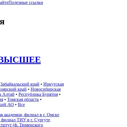
сайте
Полезные ссылки
я
ВЫСШЕЕ
•
Забайкальский край
•
Иркутская
оярский край
•
Новосибирская
а Алтай
•
Республика Бурятия
•
ия
•
Томская область
•
кий АО
•
Все
 академия, филиал в г. Омске
, филиал ТИУ в г. Сургуте
титут (ф. Тюменского