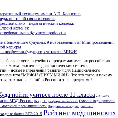
перативный техникум имени А.Н. Косыгина
едж почтовой связи и сервиса
фессионально—педагогический колледж
СтройНефтеГаз:
остребованные в будущем профессии
ние в ближайшем будущем: 9 нововведений от Минпросвещения
ной карьеры
 – профессии будущего, считают в МИФИ
все больше места в учебных программах лучших российских
 высокотехнологичные диагностические системы
гии – новые направления развития для Национального
университета "МИФИ" (НИЯУ МИФИ). Что это такое и почему
тия этих направлений в России и за ее пределами?
Куда пойти учиться после 11 класса
Лучшие
и вв МВД России
Нгму
Нгту официальный сайт
Омский медицинский
и молочной промышленности
Поддержка молодых учителей
Рейтинг медицинских
ходные баллы ЕГЭ 2015