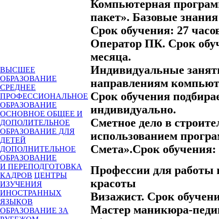
Компьютерная програ
пакет». Базовые знани
Срок обучения: 27 часов
Оператор ПК. Срок обуч
месяца.
Индивидуальные заняти
ВЫСШЕЕ
ОБРАЗОВАНИЕ
направлениям компьют
СРЕДНЕЕ
Срок обучения подбира
ПРОФЕССИОНАЛЬНОЕ
ОБРАЗОВАНИЕ
индивидуально.
ОСНОВНОЕ ОБЩЕЕ И
Сметное дело в строите
ДОПОЛИТЕЛЬНОЕ
ОБРАЗОВАНИЕ ДЛЯ
использованием прогр
ДЕТЕЙ
Смета».Срок обучения: 
ДОПОЛНИТЕЛЬНОЕ
ОБРАЗОВАНИЕ
И ПЕРЕПОДГОТОВКА
Профессии для работы 
КАДРОВ
ЦЕНТРЫ
красоты
ИЗУЧЕНИЯ
ИНОСТРАННЫХ
Визажист. Срок обучени
ЯЗЫКОВ
Мастер маникюра-педи
ОБРАЗОВАНИЕ ЗА