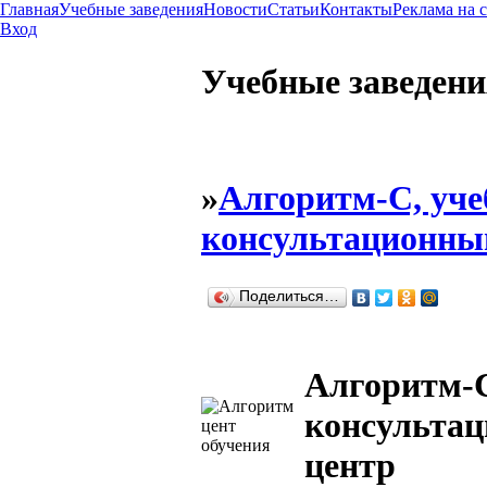
Главная
Учебные заведения
Новости
Статьи
Контакты
Реклама на 
Вход
Учебные заведени
»
Алгоритм-С, уче
консультационны
Поделиться…
Алгоритм-С
консульта
центр