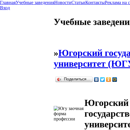
Главная
Учебные заведения
Новости
Статьи
Контакты
Реклама на 
Вход
Учебные заведени
»
Югорский госуд
университет (ЮГ
Поделиться…
Югорский
государст
университ