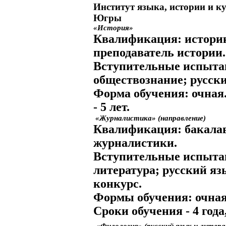
Институт языка, истории и к
Югры
«История»
Квалификация:
истори
преподаватель истории.
Вступительные испыта
обществознание; русск
Форма обучения:
очная
- 5 лет.
«Журналистика» (направление)
Квалификация:
бакала
журналистики.
Вступительные испыта
литература; русский яз
конкурс.
Формы обучения:
очная
Сроки обучения
- 4 года
«Филология» (русский язык и литера