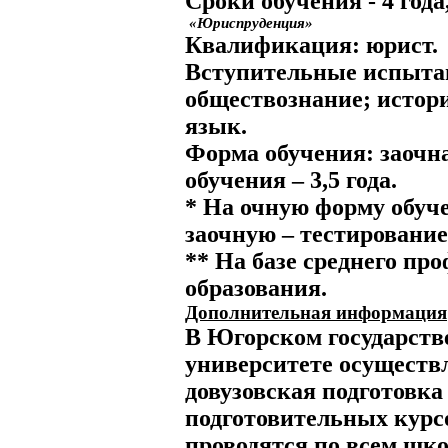
Сроки обучения
- 4 года
«Юриспруденция»
Квалификация:
юрист.
Вступительные испыта
обществознание; истор
язык.
Форма обучения:
заочн
обучения
– 3,5 года.
* На очную форму обуче
заочную – тестирование
** На базе среднего пр
образования.
Дополнительная информация
В Югорском государст
университете осуществ
довузовская подготовка
подготовительных курс
проводятся по всем ш