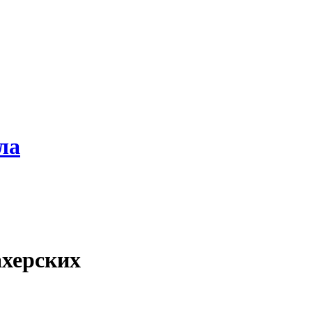
ла
херских