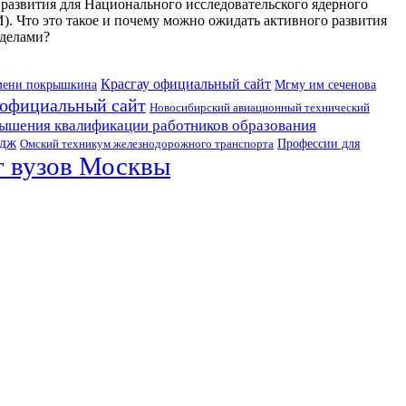
развития для Национального исследовательского ядерного
Что это такое и почему можно ожидать активного развития
еделами?
Красгау официальный сайт
Мгму им сеченова
мени покрышкина
 официальный сайт
Новосибирский авиационный технический
ышения квалификации работников образования
едж
Профессии для
Омский техникум железнодорожного транспорта
г вузов Москвы