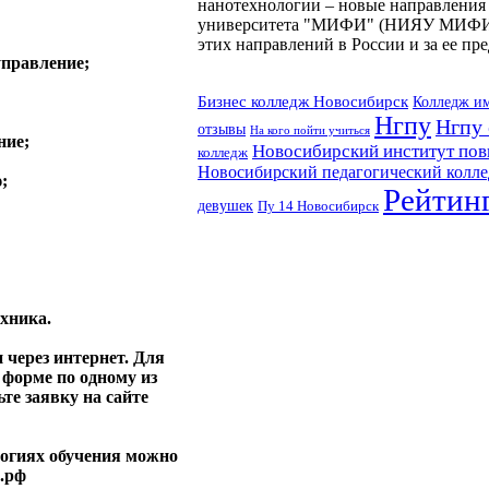
нанотехнологии – новые направления 
университета "МИФИ" (НИЯУ МИФИ). 
этих направлений в России и за ее пр
управление;
Бизнес колледж Новосибирск
Колледж и
Нгпу
Нгпу
отзывы
На кого пойти учиться
ние;
Новосибирский институт пов
колледж
Новосибирский педагогический колл
;
Рейтин
девушек
Пу 14 Новосибирск
хника.
 через интернет.
Для
 форме по одному из
те заявку на сайте
логиях обучения можно
.рф