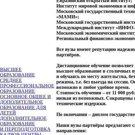
Евразийский открытый институт;
Институт мировой экономики и ин
Московский государственный техн
«МАМИ»;
Московский государственный инсти
Международный институт «ИНФО-
Московский экономический инстит
Региональный финансово-экономич
Все вузы имеют репутацию надежн
партнёров.
Дистанционное обучение позволяет
ВЫСШЕЕ
высшее образование в столичных в
ОБРАЗОВАНИЕ
и обучаясь по месту жительства, б
СРЕДНЕЕ
режима, т.е.
без выезда на сессии
. О
ПРОФЕССИОНАЛЬНОЕ
возможно в любое удобное время.
ОБРАЗОВАНИЕ
Стоимость обучения – от 11 000 руб
ОСНОВНОЕ ОБЩЕЕ И
низкая из возможных. Сокращены в
ДОПОЛИТЕЛЬНОЕ
технические издержки.
ОБРАЗОВАНИЕ ДЛЯ
ДЕТЕЙ
По окончании – диплом государстве
ДОПОЛНИТЕЛЬНОЕ
ОБРАЗОВАНИЕ
Наши вузы-партнёры предлагают 
И ПЕРЕПОДГОТОВКА
направления:
КАДРОВ
ЦЕНТРЫ