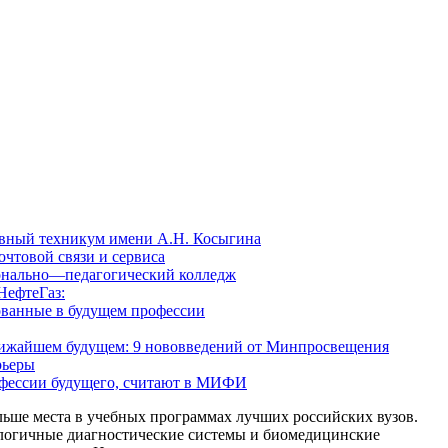
вный техникум имени А.Н. Косыгина
чтовой связи и сервиса
онально—педагогический колледж
НефтеГаз:
ованные в будущем профессии
ближайшем будущем: 9 нововведений от Минпросвещения
рьеры
офессии будущего, считают в МИФИ
ьше места в учебных программах лучших российских вузов.
логичные диагностические системы и биомедицинские