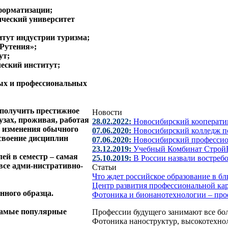
форматизации;
ический университет
тут индустрии туризма;
Рутения»;
ут;
еский институт;
ых и профессиональных
 получить
престижное
Новости
узах
, проживая, работая
28.02.2022:
Новосибирский кооперати
ез изменения обычного
07.06.2020:
Новосибирский колледж по
своение дисциплин
07.06.2020:
Новосибирский професси
23.12.2019:
Учебный Комбинат Строй
лей в семестр – самая
25.10.2019:
В России назвали востреб
се адми-нистративно-
Статьи
Что ждет российское образование в 
Центр развития профессиональной ка
нного образца.
Фотоника и бионанотехнологии – пр
самые популярные
Профессии будущего занимают все бол
Фотоника наноструктур, высокотехно