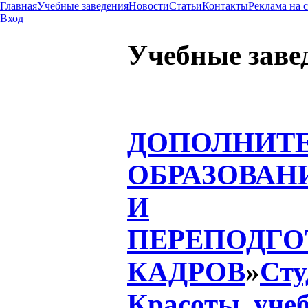
Главная
Учебные заведения
Новости
Статьи
Контакты
Реклама на 
Вход
Учебные заве
ДОПОЛНИТ
ОБРАЗОВАН
И
ПЕРЕПОДГО
КАДРОВ
»
Сту
Красоты, уче