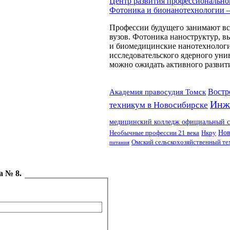
Центр развития профессионально
Фотоника и бионанотехнологии 
Профессии будущего занимают вс
вузов. Фотоника наноструктур, 
и биомедицинские нанотехнологи
исследовательского ядерного ун
можно ожидать активного развити
Востр
Академия правосудия Томск
Инж
техникум в Новосибирске
медицинский колледж официальный с
Нкру
Нов
Необычные профессии 21 века
Омский сельскохозяйственный т
питания
а № 8.