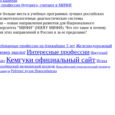
й карьеры
– профессии будущего, считают в МИФИ
е больше места в учебных программах лучших российских
высокотехнологичные диагностические системы
и – новые направления развития для Национального
иверситета "МИФИ" (НИЯУ МИФИ). Что это такое и почему
я этих направлений в России и за ее пределами?
Железнодорожный
ебованные профессии на ближайшие 5 лет
Интересные профессии
енер эколог
Иркутский
Кемгуки официальный сайт
Нгаха
айт
осибирский медицинский колледж
Новосибирский технологический техникум
ехникум
Рейтинг вузов Новосибирска