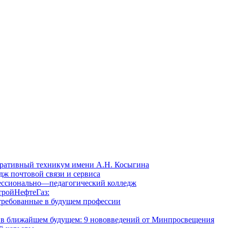
ративный техникум имени А.Н. Косыгина
ж почтовой связи и сервиса
ессионально—педагогический колледж
ройНефтеГаз:
требованные в будущем профессии
е в ближайшем будущем: 9 нововведений от Минпросвещения