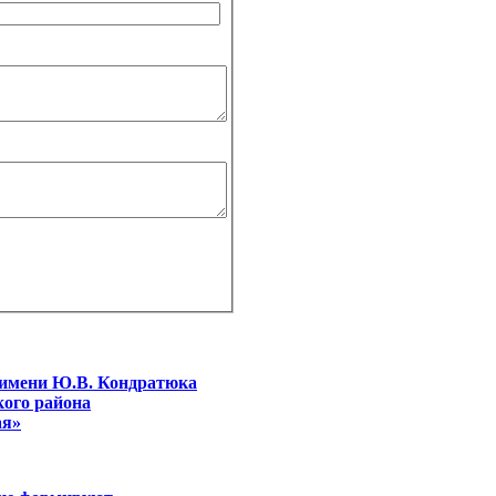
 имени Ю.В. Кондратюка
ого района
ая»