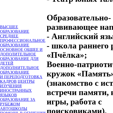
Образовательно-
развивающее нап
ВЫСШЕЕ
ОБРАЗОВАНИЕ
- Английский яз
СРЕДНЕЕ
ПРОФЕССИОНАЛЬНОЕ
- школа раннего 
ОБРАЗОВАНИЕ
ОСНОВНОЕ ОБЩЕЕ И
«Пчёлка»;
ДОПОЛИТЕЛЬНОЕ
ОБРАЗОВАНИЕ ДЛЯ
Военно-патриоти
ДЕТЕЙ
ДОПОЛНИТЕЛЬНОЕ
кружок «Память
ОБРАЗОВАНИЕ
И ПЕРЕПОДГОТОВКА
(знакомство с ис
КАДРОВ
ЦЕНТРЫ
ИЗУЧЕНИЯ
встречи памяти,
ИНОСТРАННЫХ
ЯЗЫКОВ
игры, работа с
ОБРАЗОВАНИЕ ЗА
РУБЕЖОМ
поисковиками).
АВТОШКОЛЫ