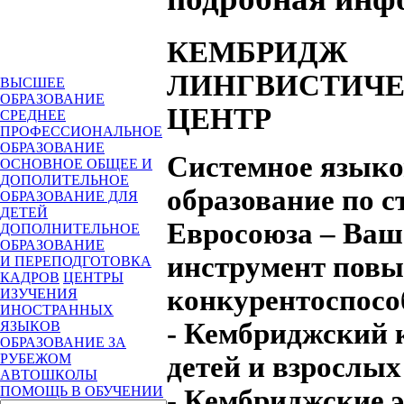
КЕМБРИДЖ
ЛИНГВИСТИЧ
ВЫСШЕЕ
ОБРАЗОВАНИЕ
ЦЕНТР
СРЕДНЕЕ
ПРОФЕССИОНАЛЬНОЕ
ОБРАЗОВАНИЕ
Системное языко
ОСНОВНОЕ ОБЩЕЕ И
ДОПОЛИТЕЛЬНОЕ
образование по 
ОБРАЗОВАНИЕ ДЛЯ
ДЕТЕЙ
Евросоюза – Ваш
ДОПОЛНИТЕЛЬНОЕ
ОБРАЗОВАНИЕ
инструмент пов
И ПЕРЕПОДГОТОВКА
КАДРОВ
ЦЕНТРЫ
конкурентоспос
ИЗУЧЕНИЯ
ИНОСТРАННЫХ
- Кембриджский 
ЯЗЫКОВ
ОБРАЗОВАНИЕ ЗА
детей и взрослых
РУБЕЖОМ
АВТОШКОЛЫ
ПОМОЩЬ В ОБУЧЕНИИ
- Кембриджские 