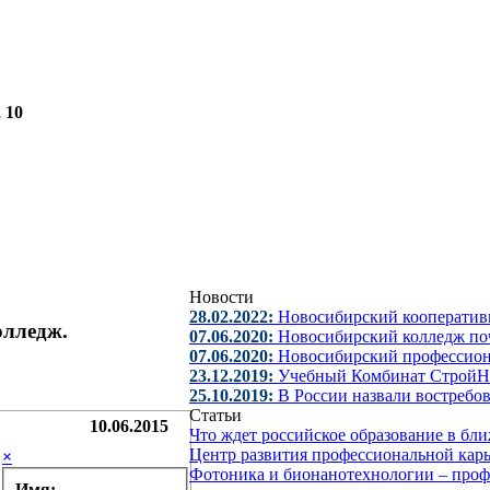
, 10
Новости
28.02.2022:
Новосибирский кооператив
олледж.
07.06.2020:
Новосибирский колледж поч
07.06.2020:
Новосибирский профессио
23.12.2019:
Учебный Комбинат СтройН
25.10.2019:
В России назвали востребо
Статьи
10.06.2015
Что ждет российское образование в б
Центр развития профессиональной кар
×
Фотоника и бионанотехнологии – про
Имя: