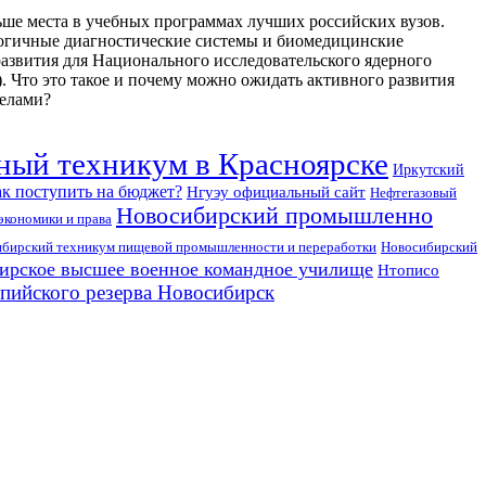
ше места в учебных программах лучших российских вузов.
огичные диагностические системы и биомедицинские
азвития для Национального исследовательского ядерного
то это такое и почему можно ожидать активного развития
делами?
ый техникум в Красноярске
Иркутский
к поступить на бюджет?
Нгуэу официальный сайт
Нефтегазовый
Новосибирский промышленно
экономики и права
бирский техникум пищевой промышленности и переработки
Новосибирский
ирское высшее военное командное училище
Нтописо
пийского резерва Новосибирск