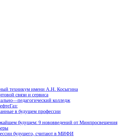
ный техникум имени А.Н. Косыгина
товой связи и сервиса
нально—педагогический колледж
ефтеГаз:
ванные в будущем профессии
лижайшем будущем: 9 нововведений от Минпросвещения
ьеры
фессии будущего, считают в МИФИ