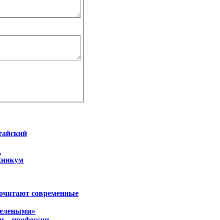
тайский
ж
хникум
почитают современные
«зелеными»
и – профессии