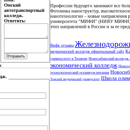
Омский
Профессии будущего занимают все боль
автотранспортный
Фотоника наноструктур, высокотехнол
колледж.
нанотехнологии – новые направления р
Ответить:
университета "МИФИ" (НИЯУ МИФИ). Ч
этих направлений в России и за ее пре
Железнодорожн
Вифк отзывы
Ка
медицинский колледж официальный сайт
университет в Тюмени
Новосибирский колледж 
экономический колледж
Новоси
Новосиб
технологический техникум питания
едж.
Школа олим
Томский медицинский университет