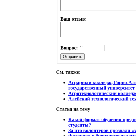
Ваш отзыв:
Вопрос:
''
См. также:
Аграрный колледж, Горно-Ал
государственный университет
Агротехнологический коллед
Алейский технологический те
Статьи на тему
Какой формат обучения пред
студенты?
За что волонтеров прозвали 
Фотоника и бионанотехнологи