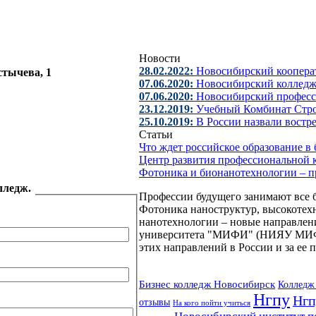
Новости
28.02.2022:
Новосибирский коопера
остычева, 1
07.06.2020:
Новосибирский колледж 
07.06.2020:
Новосибирский профес
23.12.2019:
Учебный Комбинат Стр
25.10.2019:
В России назвали востр
Статьи
Что ждет российское образование 
Центр развития профессиональной 
Фотоника и бионанотехнологии – 
лледж.
Профессии будущего занимают все 
Фотоника наноструктур, высокотех
нанотехнологии – новые направлени
университета "МИФИ" (НИЯУ МИФИ)
этих направлений в России и за ее 
Бизнес колледж Новосибирск
Колледж
Нгпу
Нгп
отзывы
На кого пойти учиться