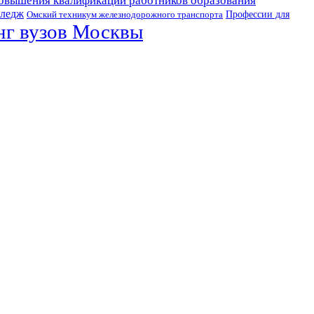
овышения квалификации работников образования
лледж
Профессии для
Омский техникум железнодорожного транспорта
нг вузов Москвы