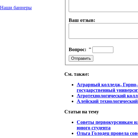
Наши баннеры
Ваш отзыв:
Вопрос:
''
См. также:
Аграрный колледж, Горно
государственный универси
Агротехнологический кол
Алейский технологический
Статьи на тему
Советы первокурсникам 
юного студента
Ольга Голодец провела со