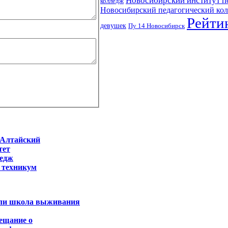
Новосибирский институт п
колледж
Новосибирский педагогический ко
Рейти
девушек
Пу 14 Новосибирск
-Алтайский
тет
ледж
 техникум
или школа выживания
вещание о