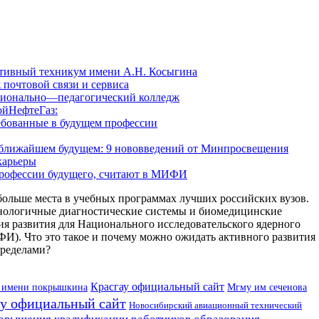
тивный техникум имени А.Н. Косыгина
почтовой связи и сервиса
сионально—педагогический колледж
ойНефтеГаз:
ебованные в будущем профессии
в ближайшем будущем: 9 нововведений от Минпросвещения
карьеры
профессии будущего, считают в МИФИ
больше места в учебных программах лучших российских вузов.
нологичные диагностические системы и биомедицинские
я развития для Национального исследовательского ядерного
. Что это такое и почему можно ожидать активного развития
пределами?
Красгау официальный сайт
Мгму им сеченова
 имени покрышкина
у официальный сайт
Новосибирский авиационный технический