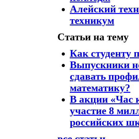
Алейский тех
техникум
Статьи на тему
Как студенту 
Выпускники н
сдавать проф
математику?
В акции «Час 
участие 8 мил
российских ш
все статьи