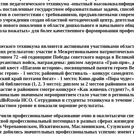
ектив педагогического техникума -опытный высококвалифи
ь поставленные государством образовательные задачи, спос
стов в соответствии с требованиями, предъявляемыми совре
го учреждения создан областной методический центр, деятель
в нового поколения в области дошкольного и начального общ
кола вожатых» для более качественного формирования проф
ического техникума являются активными участниками облас
ших результатов: участие в Межрегиональном патриотическо
щенном 72 –ой годовщине Победы советского народа в Великой
десантных войск, награждены: диплом лауреата «Гран-при», 
ний квест «Шагами истории», посвященный памяти героев В
 герои» - 1 место; районный фестиваль – конкурс самодеят
ский край поэтами богат» - 1 место; Кино-драйв «Пора чудес
 библиотеки (1, 2, 3 место); диплом за 2 местов районном к
астие в районном смотре-конкурсе «Как живешь студент?», б
сионально значимым мероприятием стало участие в регионал
lsRussia НСО. Сотрудники и студенты техникума в течение 2
астном уровне и показали хорошие результаты.
чили профессиональное образование очно и околотысячи спец
вой профессиональный потенциал в разных сферах жизнедея
в Черепановском, Искитимском, Маслянинском, Сузунском ра
 добились значительных профессиональных успехов: имеют