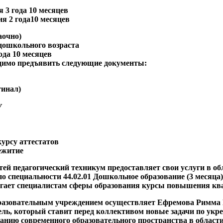
я 3 года 10 месяцев
ия 2 года10 месяцев
аочно)
дошкольного возраста
года 10 месяцев
одимо предъявить следующие документы:
гинал)
У
курсу аттестатов
ежитие
ей педагогический техникум предоставляет свои услуги в об
о специальности 44.02.01 Дошкольное образование (3 месяца)
агает специалистам сферы образования курсы повышения к
бразовательным учреждением осуществляет Ефремова Римма
ль, который ставит перед коллективом новые задачи по ук
данию современного образовательного пространства в област