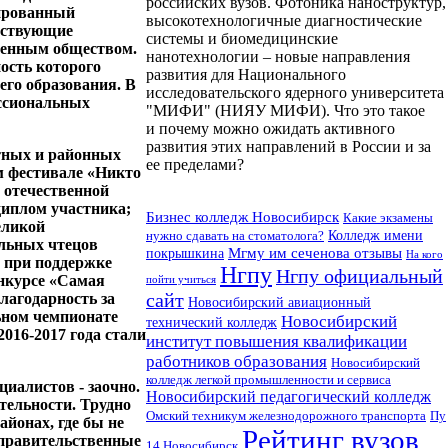
российских вузов. Фотоника наноструктур,
цированный
высокотехнологичные диагностические
обствующие
системы и биомедицинские
менным обществом.
нанотехнологии – новые направления
ность которого
развития для Национального
его образования. В
исследовательского ядерного университета
ессиональных
"МИФИ" (НИЯУ МИФИ). Что это такое
и почему можно ожидать активного
развития этих направлений в России и за
тных и районных
ее пределами?
м фестивале «Никто
 отечественной
диплом участника;
Бизнес колледж Новосибирск
Какие экзамены
еликой
Колледж имени
нужно сдавать на стоматолога?
ельных чтецов
покрышкина
Мгму им сеченова отзывы
На кого
» при поддержке
Нгпу
Нгпу официальный
онкурсе «Самая
пойти учиться
сайт
лагодарность за
Новосибирский авиационный
ьном чемпионате
Новосибирский
технический колледж
016-2017 года стали
институт повышения квалификации
работников образования
Новосибирский
колледж легкой промышленности и сервиса
иалистов - заочно.
Новосибирский педагогический колледж
тельности. Трудно
Омский техникум железнодорожного транспорта
Пу
йонах, где бы не
Рейтинг вузов
 правительственные
14 Новосибирск