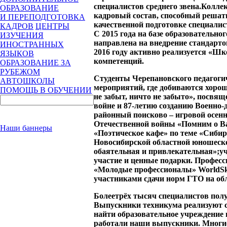
специалистов среднего звена.Колл
ОБРАЗОВАНИЕ
кадровый состав, способный решат
И ПЕРЕПОДГОТОВКА
качественной подготовке специали
КАДРОВ
ЦЕНТРЫ
С 2015 года на базе образовательно
ИЗУЧЕНИЯ
направлена на внедрение стандарто
ИНОСТРАННЫХ
2016 году активно реализуется «Ш
ЯЗЫКОВ
компетенций.
ОБРАЗОВАНИЕ ЗА
РУБЕЖОМ
Студенты Черепановского педагог
АВТОШКОЛЫ
мероприятий, где добиваются хоро
ПОМОЩЬ В ОБУЧЕНИИ
не забыт, ничто не забыто», посвя
войне и 87-летию созданию Военно-
районный поисково – игровой осен
Отечественной войны «Помним о Вас
Наши баннеры
«Поэтическое кафе» по теме «Сибир
Новосибирской областной юношеской
обаятельная и привлекательная»;уч
участие и ценные подарки. Профес
«Молодые профессионалы» WorldSkil
участниками сдачи норм ГТО на обл
Болеетрёх тысяч специалистов полу
Выпускники техникума реализуют с
найти образовательное учреждение 
работали наши выпускники. Многие