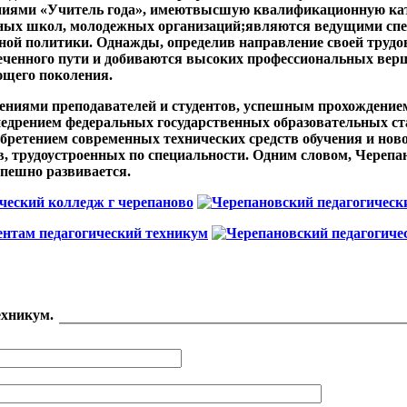
ниями «Учитель года», имеютвысшую квалификационную ка
ных школ, молодежных организаций;являются ведущими спе
ной политики. Однажды, определив направление своей трудов
еченного пути и добиваются высоких профессиональных ве
ющего поколения.
ениями преподавателей и студентов, успешным прохождение
недрением федеральных государственных образовательных ст
ретением современных технических средств обучения и ново
 трудоустроенных по специальности. Одним словом, Черепа
спешно развивается.
ехникум.