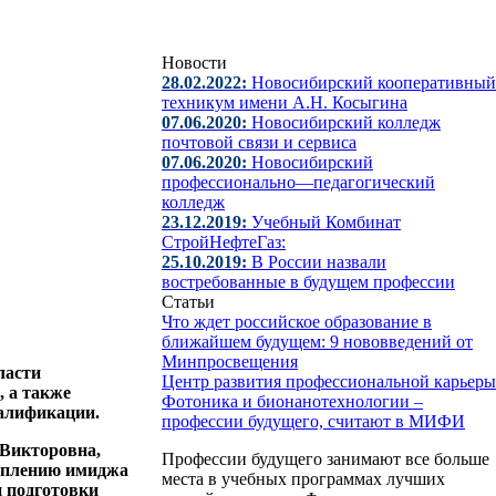
Новости
28.02.2022:
Новосибирский кооперативный
техникум имени А.Н. Косыгина
07.06.2020:
Новосибирский колледж
почтовой связи и сервиса
07.06.2020:
Новосибирский
профессионально—педагогический
колледж
23.12.2019:
Учебный Комбинат
СтройНефтеГаз:
25.10.2019:
В России назвали
востребованные в будущем профессии
Статьи
Что ждет российское образование в
ближайшем будущем: 9 нововведений от
Минпросвещения
ласти
Центр развития профессиональной карьеры
, а также
Фотоника и бионанотехнологии –
валификации.
профессии будущего, считают в МИФИ
 Викторовна,
Профессии будущего занимают все больше
реплению имиджа
места в учебных программах лучших
и подготовки