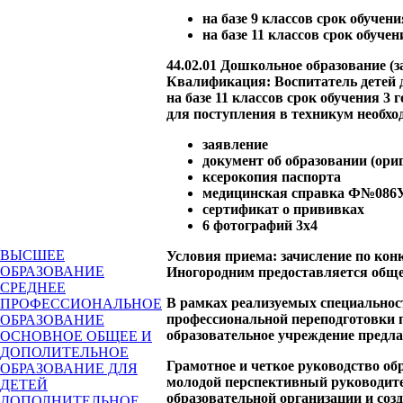
на базе 9 классов срок обучени
на базе 11 классов срок обучен
44.02.01 Дошкольное образование (з
Квалификация: Воспитатель детей 
на базе 11 классов срок обучения 3 
для поступления в техникум необх
заявление
документ об образовании (ори
ксерокопия паспорта
медицинская справка Ф№086
сертификат о прививках
6 фотографий 3х4
ВЫСШЕЕ
Условия приема: зачисление по кон
ОБРАЗОВАНИЕ
Иногородним предоставляется общ
СРЕДНЕЕ
В рамках реализуемых специальност
ПРОФЕССИОНАЛЬНОЕ
профессиональной переподготовки п
ОБРАЗОВАНИЕ
образовательное учреждение предл
ОСНОВНОЕ ОБЩЕЕ И
ДОПОЛИТЕЛЬНОЕ
Грамотное и четкое руководство о
ОБРАЗОВАНИЕ ДЛЯ
молодой перспективный руководите
ДЕТЕЙ
образовательной организации и соз
ДОПОЛНИТЕЛЬНОЕ