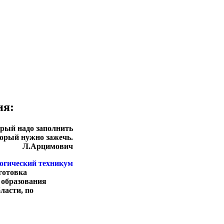
ия:
торый надо заполнить
торый нужно зажечь.
Л.Арцимович
готовка
 образования
ласти, по