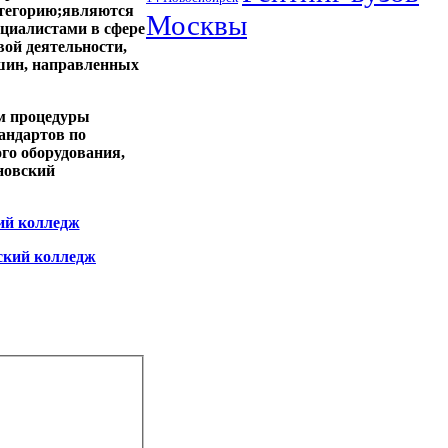
тегорию;являются
Москвы
циалистами в сфере
ой деятельности,
ршин, направленных
м процедуры
андартов по
го оборудования,
новский