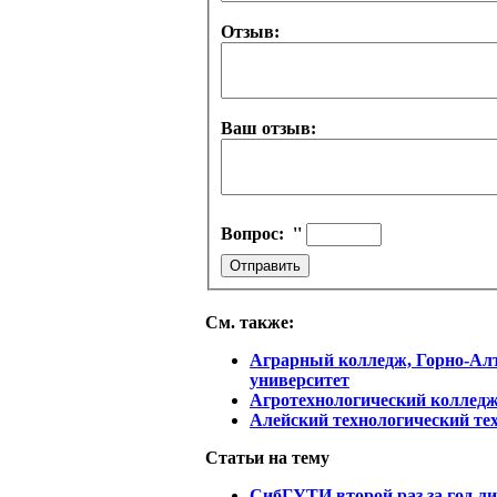
Отзыв:
Ваш отзыв:
Вопрос:
''
См. также:
Аграрный колледж, Горно-Ал
университет
Агротехнологический коллед
Алейский технологический те
Статьи на тему
СибГУТИ второй раз за год л