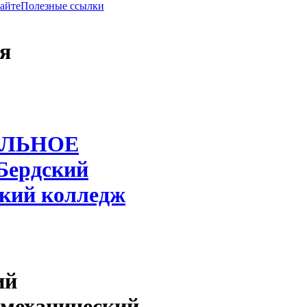
сайте
Полезные ссылки
я
ЛЬНОЕ
Бердский
ский колледж
ий
омеханический