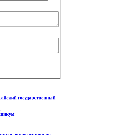
тайский государственный
ж
хникум
ишили аккредитации по