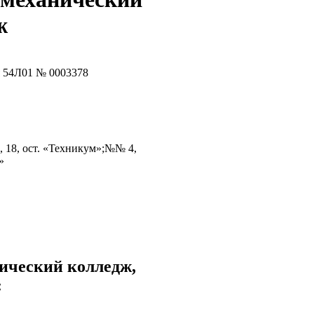
ж
ия 54Л01 № 0003378
5, 18, ост. «Техникум»;№№ 4,
»
ический колледж,
: