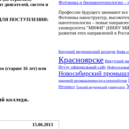
Фотоника и бионанотехнологии –
т двигателей, систем и
Профессии будущего занимают все 
Фотоника наноструктур, высокоте
ДЛЯ ПОСТУПЛЕНИЯ:
нанотехнологии – новые направлен
университета "МИФИ" (НИЯУ МИФИ
развития этих направлений в Росси
Бердский медицинский колледж
Вифк о
Красноярске
Иркутский м
Нгуэу официальный сайт
Нефтегазовы
о (старше 16 лет) или
Новосибирский промышл
пищевой промышленности и переработки
Нтописо
Томский медицинский университет
ий колледж.
15.06.2013