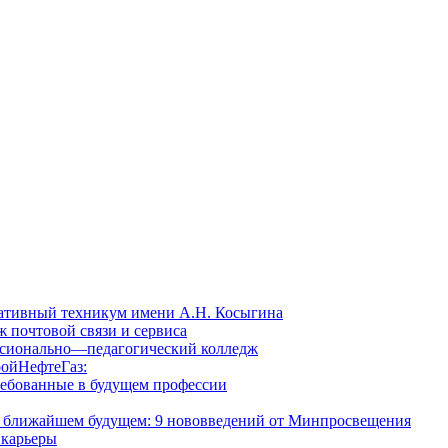
ативный техникум имени А.Н. Косыгина
 почтовой связи и сервиса
сионально—педагогический колледж
ойНефтеГаз:
ребованные в будущем профессии
 в ближайшем будущем: 9 нововведений от Минпросвещения
 карьеры