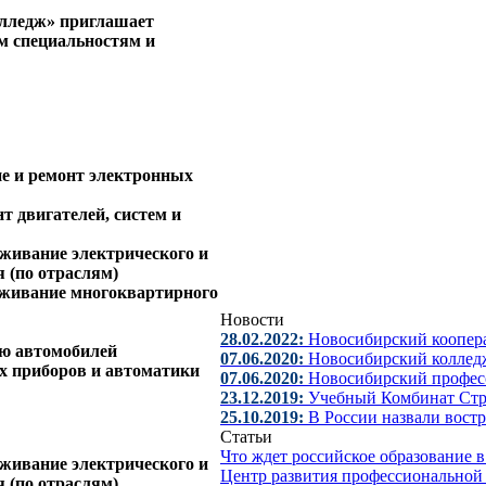
олледж»
приглашает
м специальностям и
ие и ремонт электронных
т двигателей, систем и
уживание электрического и
 (по отраслям)
луживание многоквартирного
Новости
28.02.2022:
Новосибирский коопер
ию автомобилей
07.06.2020:
Новосибирский колледж
ых приборов и автоматики
07.06.2020:
Новосибирский профес
23.12.2019:
Учебный Комбинат Стр
25.10.2019:
В России назвали вост
Статьи
Что ждет российское образование
уживание электрического и
Центр развития профессиональной
 (по отраслям)