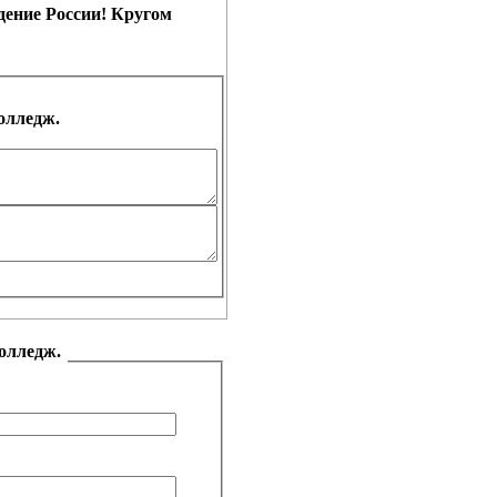
едение России! Кругом
олледж.
колледж.