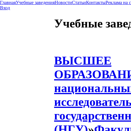
Главная
Учебные заведения
Новости
Статьи
Контакты
Реклама на 
Вход
Учебные заве
ВЫСШЕЕ
ОБРАЗОВАН
национальны
исследовател
государствен
(НГУ)
»
Факул