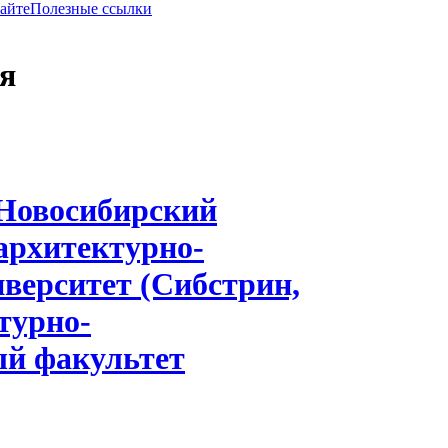
сайте
Полезные ссылки
я
Новосибирский
архитектурно-
верситет (Сибстрин,
турно-
ый факультет