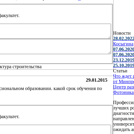
акультет.
Новости
28.02.2022
Косыгина
07.06.2020
07.06.2020
23.12.2019
25.10.2019
Статьи
Что ждет 
29.01.2015
от Минпр
Центр раз
сиональном образовании. какой срок обучения по
Фотоника
Профессии
лучших ро
диагности
акультет.
направлен
универси
ожидать а