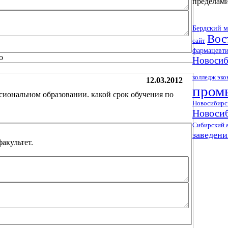
пределам
Бердский 
Вос
сайт
фармацевти
Новосиб
колледж эко
12.03.2012
пром
сиональном образовании. какой срок обучения по
Новосибирс
Новосиб
Сибирский 
заведен
акультет.