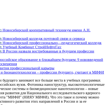
:
Новосибирский кооперативный техникум имени А.Н.
:
Новосибирский колледж почтовой связи и сервиса
:
Новосибирский профессионально—педагогический колледж
:
Учебный Комбинат СтройНефтеГаз:
:
В России назвали востребованные в будущем профессии
российское образование в ближайшем будущем: 9 нововведений
освещения
вития профессиональной карьеры
 и бионанотехнологии – профессии будущего, считают в МИФИ
 будущего занимают все больше места в учебных программах
ссийских вузов. Фотоника наноструктур, высокотехнологичные
ческие системы и биомедицинские нанотехнологии – новые
ия развития для Национального исследовательского ядерного
тета "МИФИ" (НИЯУ МИФИ). Что это такое и почему можно
ктивного развития этих направлений в России и за ее