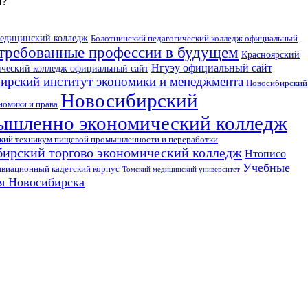
и?
медицинский колледж
Болотнинский педагогический колледж официальный
требованные профессии в будущем
Красноярский
Нгуэу официальный сайт
ческий колледж официальный сайт
ирский институт экономики и менеджмента
Новосибирский
Новосибирский
номики и права
ышленно экономический колледж
кий техникум пищевой промышленности и переработки
ирский торгово экономический колледж
Нтописо
Учебные
авиационный кадетский корпус
Томский медицинский университет
ия Новосибирска