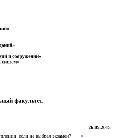
ний»
даний»
ний и сооружений»
 систем»
ьный факультет.
26.05.2015
плении, если не выбрал экзамен?
×