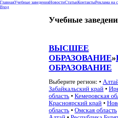
Главная
Учебные заведения
Новости
Статьи
Контакты
Реклама на 
Вход
Учебные заведени
ВЫСШЕЕ
ОБРАЗОВАНИЕ
»
ОБРАЗОВАНИЕ
Выберите регион:
•
Алта
Забайкальский край
•
Ир
область
•
Кемеровская об
Красноярский край
•
Нов
область
•
Омская область
Алтай
•
Республика Буря