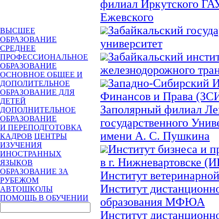
филиал Иркутского ГАУ
Ежевского
Забайкальский госуд
ВЫСШЕЕ
ОБРАЗОВАНИЕ
университет
СРЕДНЕЕ
Забайкальский инсти
ПРОФЕССИОНАЛЬНОЕ
ОБРАЗОВАНИЕ
железнодорожного тра
ОСНОВНОЕ ОБЩЕЕ И
Западно-Сибирский И
ДОПОЛИТЕЛЬНОЕ
ОБРАЗОВАНИЕ ДЛЯ
Финансов и Права (З
ДЕТЕЙ
Заполярный филиал Ле
ДОПОЛНИТЕЛЬНОЕ
ОБРАЗОВАНИЕ
государственного Унив
И ПЕРЕПОДГОТОВКА
имени А. С. Пушкина
КАДРОВ
ЦЕНТРЫ
ИЗУЧЕНИЯ
Институт бизнеса и п
ИНОСТРАННЫХ
в г. Нижневартовске (
ЯЗЫКОВ
ОБРАЗОВАНИЕ ЗА
Институт ветеринарно
РУБЕЖОМ
Институт дистанционн
АВТОШКОЛЫ
ПОМОЩЬ В ОБУЧЕНИИ
образования МФЮА
Институт дистанционно