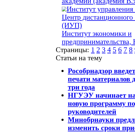
академии (академия В
Институт управления 
Центр дистанционного 
(ИУП)
Институт экономики и
предпринимательства,
Страницы:
1
2
3
4
5
6
7
8
Статьи на тему
Рособрнадзор введе
печати материалов 
три года
НГУЭУ начинает на
новую программу по
руководителей
Минобрнауки предл
изменить сроки пр