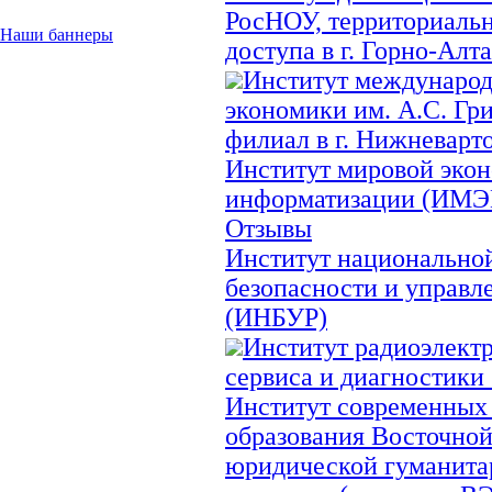
РосНОУ, территориаль
Наши баннеры
доступа в г. Горно-Алт
Институт международ
экономики им. А.С. Гр
филиал в г. Нижневар
Институт мировой эко
информатизации (ИМЭ
Отзывы
Институт национально
безопасности и управл
(ИНБУР)
Институт радиоэлект
сервиса и диагностик
Институт современных
образования Восточной
юридической гуманита