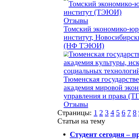
Томский экономико-
институт (ТЭЮИ)
Отзывы
Томский экономико-ю
институт, Новосибирс
(НФ ТЭЮИ)
Тюменская государст
академия культуры, иск
социальных технологи
Тюменская государств
академия мировой эко
управления и права (
Отзывы
Страницы:
1
2
3
4
5
6
7
8
Статьи на тему
Студент сегодня – 