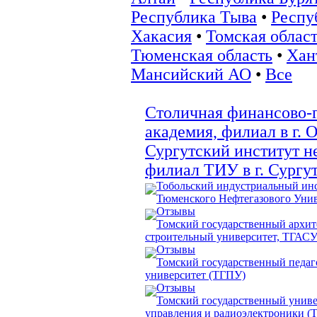
Республика Тыва
•
Респу
Хакасия
•
Томская облас
Тюменская область
•
Хан
Мансийский АО
•
Все
Столичная финансово-
академия, филиал в г. 
Сургутский институт не
филиал ТИУ в г. Сургу
Тобольский индустриальный инс
Тюменского Нефтегазового Унив
Отзывы
Томский государственный архит
строительный университет, ТГАС
Отзывы
Томский государственный педаг
университет (ТГПУ)
Отзывы
Томский государственный униве
управления и радиоэлектроники 