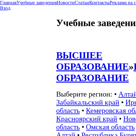
Главная
Учебные заведения
Новости
Статьи
Контакты
Реклама на 
Вход
Учебные заведени
ВЫСШЕЕ
ОБРАЗОВАНИЕ
»
ОБРАЗОВАНИЕ
Выберите регион:
•
Алта
Забайкальский край
•
Ир
область
•
Кемеровская об
Красноярский край
•
Нов
область
•
Омская область
Алтай
•
Республика Буря