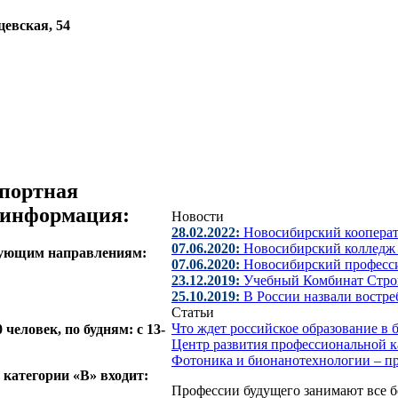
цевская, 54
портная
 информация:
Новости
28.02.2022:
Новосибирский коопера
07.06.2020:
Новосибирский колледж 
дующим направлениям:
07.06.2020:
Новосибирский професс
23.12.2019:
Учебный Комбинат Стро
25.10.2019:
В России назвали востр
Статьи
Что ждет российское образование в
 человек, по будням: с 13-
Центр развития профессиональной 
Фотоника и бионанотехнологии – п
 категории «В» входит:
Профессии будущего занимают все б