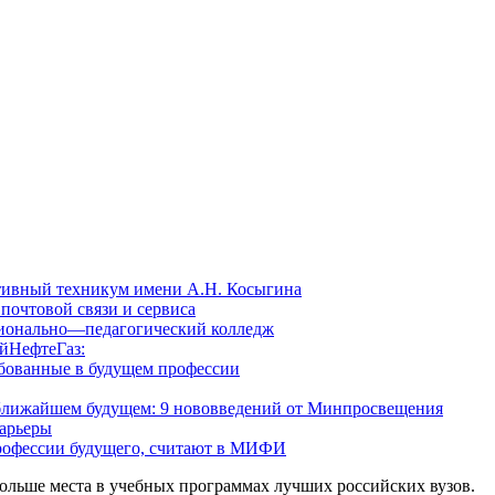
тивный техникум имени А.Н. Косыгина
почтовой связи и сервиса
ионально—педагогический колледж
йНефтеГаз:
ебованные в будущем профессии
 ближайшем будущем: 9 нововведений от Минпросвещения
карьеры
рофессии будущего, считают в МИФИ
ольше места в учебных программах лучших российских вузов.