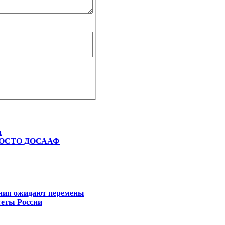
а
 РОСТО ДОСААФ
ния ожидают перемены
еты Роcсии