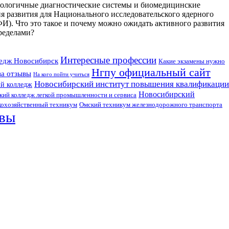
нологичные диагностические системы и биомедицинские
я развития для Национального исследовательского ядерного
 Что это такое и почему можно ожидать активного развития
пределами?
Интересные профессии
ледж Новосибирск
Какие экзамены нужно
Нгпу официальный сайт
ва отзывы
На кого пойти учиться
Новосибирский институт повышения квалификации
й колледж
Новосибирский
ий колледж легкой промышленности и сервиса
Омский техникум железнодорожного транспорта
кохозяйственный техникум
квы