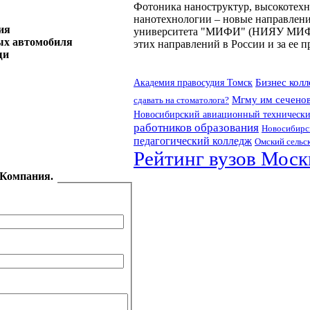
Фотоника наноструктур, высокотех
нанотехнологии – новые направлени
ия
университета "МИФИ" (НИЯУ МИФИ).
ых автомобиля
этих направлений в России и за ее 
щи
Бизнес кол
Академия правосудия Томск
Мгму им сечено
сдавать на стоматолога?
Новосибирский авиационный технически
работников образования
Новосибирск
педагогический колледж
Омский сельс
Рейтинг вузов Мос
 Компания.