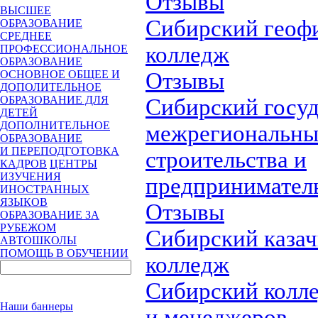
Отзывы
ВЫСШЕЕ
Сибирский геоф
ОБРАЗОВАНИЕ
СРЕДНЕЕ
колледж
ПРОФЕССИОНАЛЬНОЕ
ОБРАЗОВАНИЕ
Отзывы
ОСНОВНОЕ ОБЩЕЕ И
ДОПОЛИТЕЛЬНОЕ
ОБРАЗОВАНИЕ ДЛЯ
Сибирский госу
ДЕТЕЙ
ДОПОЛНИТЕЛЬНОЕ
межрегиональны
ОБРАЗОВАНИЕ
И ПЕРЕПОДГОТОВКА
строительства и
КАДРОВ
ЦЕНТРЫ
ИЗУЧЕНИЯ
предпринимател
ИНОСТРАННЫХ
ЯЗЫКОВ
Отзывы
ОБРАЗОВАНИЕ ЗА
РУБЕЖОМ
Сибирский каза
АВТОШКОЛЫ
ПОМОЩЬ В ОБУЧЕНИИ
колледж
Сибирский колл
Наши баннеры
и менеджеров