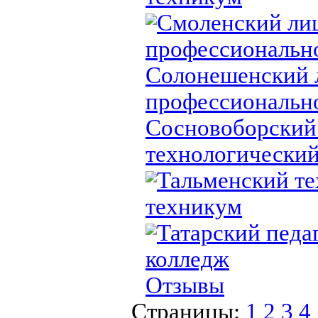
Смоленский ли
профессионально
Солонешенский 
профессионально
Сосновоборский
технологически
Тальменский т
техникум
Татарский педа
колледж
Отзывы
Страницы:
1
2
3
4