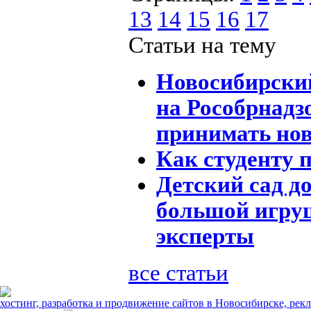
13
14
15
16
17
Статьи на тему
Новосибирский
на Рособрнадзо
принимать нов
Как студенту 
Детский сад д
большой игруш
эксперты
все статьи
хостинг, разработка и продвижение сайтов в Новосибирске, рек