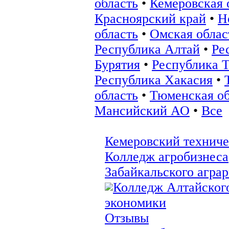
область
•
Кемеровская 
Красноярский край
•
Н
область
•
Омская облас
Республика Алтай
•
Ре
Бурятия
•
Республика 
Республика Хакасия
•
область
•
Тюменская об
Мансийский АО
•
Все
Кемеровский технич
Колледж агробизнеса
Забайкальского аграр
Колледж Алтайского
экономики
Отзывы