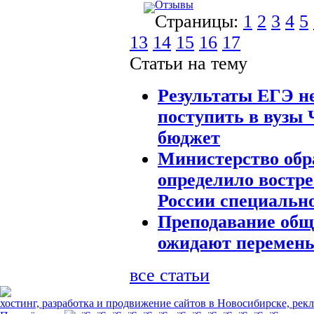
Отзывы
Страницы:
1
2
3
4
5
13
14
15
16
17
Статьи на тему
Результаты ЕГЭ н
поступить в вузы 
бюджет
Министерство обр
определило востр
России специальн
Преподавание общ
ожидают перемен
все статьи
хостинг, разработка и продвижение сайтов в Новосибирске, рек