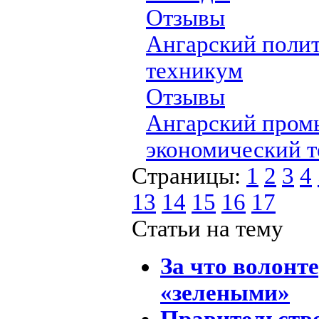
Отзывы
Ангарский поли
техникум
Отзывы
Ангарский пром
экономический 
Страницы:
1
2
3
4
13
14
15
16
17
Статьи на тему
За что волонт
«зелеными»
Правительств