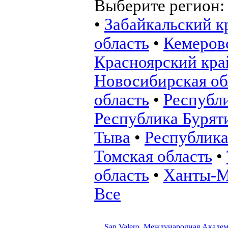
Выберите регион
•
Забайкальский к
область
•
Кемеровс
Красноярский кра
Новосибирская об
область
•
Республ
Республика Бурят
Тыва
•
Республика
Томская область
•
область
•
Ханты-М
Все
San Valero, Международная Академ