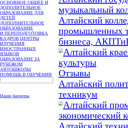
ОСНОВНОЕ ОБЩЕЕ И
музыкальный ко
ДОПОЛИТЕЛЬНОЕ
ОБРАЗОВАНИЕ ДЛЯ
Алтайский колл
ДЕТЕЙ
ДОПОЛНИТЕЛЬНОЕ
промышленных т
ОБРАЗОВАНИЕ
И ПЕРЕПОДГОТОВКА
КАДРОВ
ЦЕНТРЫ
бизнеса, АКПТи
ИЗУЧЕНИЯ
ИНОСТРАННЫХ
Алтайский крае
ЯЗЫКОВ
ОБРАЗОВАНИЕ ЗА
культуры
РУБЕЖОМ
АВТОШКОЛЫ
Отзывы
ПОМОЩЬ В ОБУЧЕНИИ
Алтайский поли
техникум
Наши баннеры
Алтайский про
экономический 
Алтайский техни