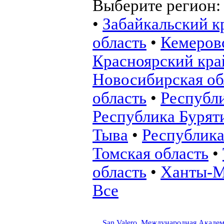
Выберите регион
•
Забайкальский к
область
•
Кемеровс
Красноярский кра
Новосибирская об
область
•
Республ
Республика Бурят
Тыва
•
Республика
Томская область
•
область
•
Ханты-М
Все
San Valero, Международная Академ