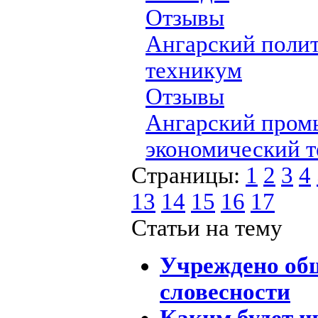
Отзывы
Ангарский поли
техникум
Отзывы
Ангарский пром
экономический 
Страницы:
1
2
3
4
13
14
15
16
17
Статьи на тему
Учреждено общ
словесности
Каким будет 