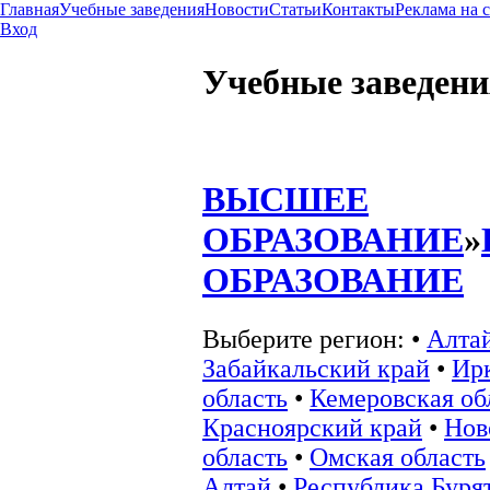
Главная
Учебные заведения
Новости
Статьи
Контакты
Реклама на 
Вход
Учебные заведени
ВЫСШЕЕ
ОБРАЗОВАНИЕ
»
ОБРАЗОВАНИЕ
Выберите регион:
•
Алта
Забайкальский край
•
Ир
область
•
Кемеровская об
Красноярский край
•
Нов
область
•
Омская область
Алтай
•
Республика Буря