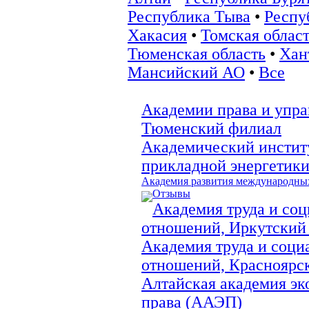
Республика Тыва
•
Респу
Хакасия
•
Томская облас
Тюменская область
•
Хан
Мансийский АО
•
Все
Академии права и упра
Тюменский филиал
Академический инстит
прикладной энергетик
Академия развития международны
Отзывы
Академия труда и со
отношений, Иркутский
Академия труда и соци
отношений, Красноярс
Алтайская академия эк
права (ААЭП)