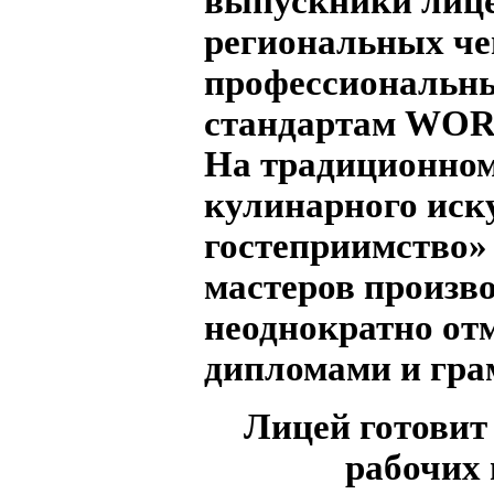
выпускники лице
региональных ч
профессиональны
стандартам WO
На традиционном
кулинарного иск
гостеприимство»
мастеров произв
неоднократно от
дипломами и гра
Лицей готови
рабочих 