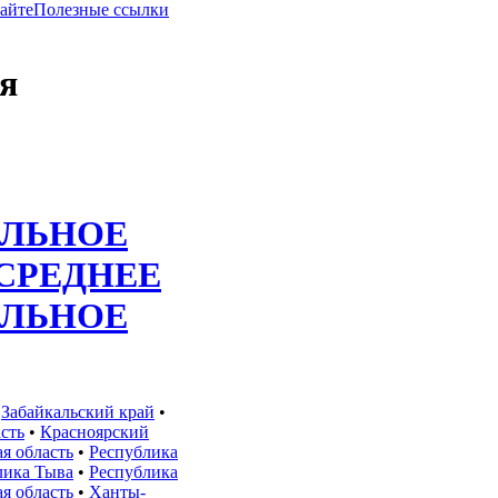
сайте
Полезные ссылки
я
ЛЬНОЕ
СРЕДНЕЕ
ЛЬНОЕ
•
Забайкальский край
•
сть
•
Красноярский
я область
•
Республика
лика Тыва
•
Республика
я область
•
Ханты-