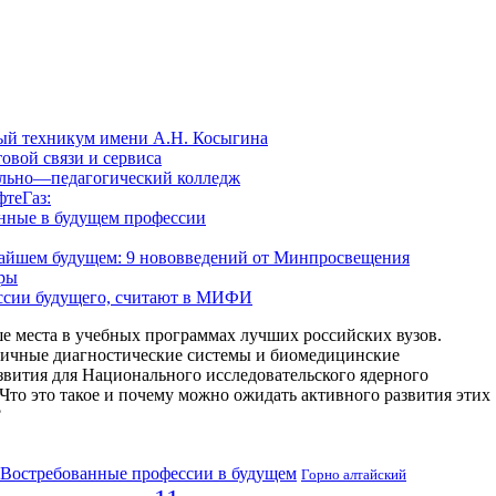
ый техникум имени А.Н. Косыгина
овой связи и сервиса
льно—педагогический колледж
теГаз:
анные в будущем профессии
жайшем будущем: 9 нововведений от Минпросвещения
еры
ссии будущего, считают в МИФИ
е места в учебных программах лучших российских вузов.
гичные диагностические системы и биомедицинские
звития для Национального исследовательского ядерного
 это такое и почему можно ожидать активного развития этих
?
Востребованные профессии в будущем
Горно алтайский