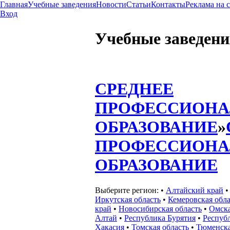
Главная
Учебные заведения
Новости
Статьи
Контакты
Реклама на 
Вход
Учебные заведени
СРЕДНЕЕ
ПРОФЕССИОНА
ОБРАЗОВАНИЕ
»
ПРОФЕССИОНА
ОБРАЗОВАНИЕ
Выберите регион:
•
Алтайский край
Иркутская область
•
Кемеровская обла
край
•
Новосибирская область
•
Омска
Алтай
•
Республика Бурятия
•
Респуб
Хакасия
•
Томская область
•
Тюменска