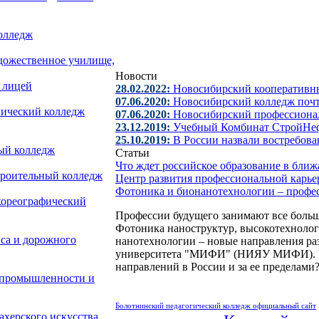
олледж
удожественное училище,
Новости
 лицей
28.02.2022:
Новосибирский кооперативн
07.06.2020:
Новосибирский колледж почт
ический колледж
07.06.2020:
Новосибирский профессиона
23.12.2019:
Учебный Комбинат СтройНеф
25.10.2019:
В России назвали востребов
ый колледж
Статьи
Что ждет российское образование в бли
троительный колледж
Центр развития профессиональной карь
Фотоника и бионанотехнологии – профе
хореографический
Профессии будущего занимают все больш
Фотоника наноструктур, высокотехноло
са и дорожного
нанотехнологии – новые направления ра
университета "МИФИ" (НИЯУ МИФИ). Что
направлений в России и за ее пределами
 промышленности и
Болотнинский педагогический колледж официальный сайт
херского искусства