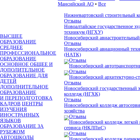
Мансийский АО
•
Все
Нижневартовский строительный к
Отзывы
Новоалтайское государственное х
техникум (НГХУ)
ВЫСШЕЕ
Новосибирский авиастроительный
ОБРАЗОВАНИЕ
Отзывы
СРЕДНЕЕ
Новосибирский авиационный техн
ПРОФЕССИОНАЛЬНОЕ
(НАТК)
ОБРАЗОВАНИЕ
Отзывы
ОСНОВНОЕ ОБЩЕЕ И
Новосибирский автотранспортн
ДОПОЛИТЕЛЬНОЕ
Отзывы
ОБРАЗОВАНИЕ ДЛЯ
Новосибирский архитектурно-с
ДЕТЕЙ
Отзывы
ДОПОЛНИТЕЛЬНОЕ
Новосибирский государственный 
ОБРАЗОВАНИЕ
колледж (НГХК)
И ПЕРЕПОДГОТОВКА
Отзывы
КАДРОВ
ЦЕНТРЫ
Новосибирский колледж автосерви
ИЗУЧЕНИЯ
хозяйства
ИНОСТРАННЫХ
Отзывы
ЯЗЫКОВ
Новосибирский колледж легкой
ОБРАЗОВАНИЕ ЗА
сервиса (НКЛПиС)
РУБЕЖОМ
Отзывы
АВТОШКОЛЫ
Новосибирский колледж парикма