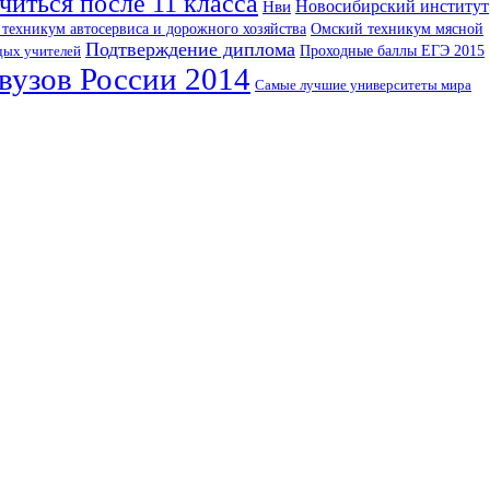
читься после 11 класса
Новосибирский институт
Нви
техникум автосервиса и дорожного хозяйства
Омский техникум мясной
Подтверждение диплома
Проходные баллы ЕГЭ 2015
дых учителей
вузов России 2014
Самые лучшие университеты мира