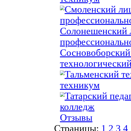
Смоленский ли
профессионально
Солонешенский 
профессионально
Сосновоборский
технологически
Тальменский т
техникум
Татарский педа
колледж
Отзывы
Страницы:
1
2
3
4