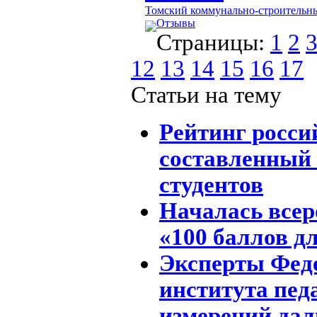
Томский коммунально-строительн
Отзывы
Страницы:
1
2
12
13
14
15
16
17
Статьи на тему
Рейтинг росси
составленный
студентов
Началась всер
«100 баллов д
Эксперты Фед
института пед
измерений дал