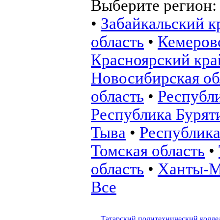
Выберите регион
•
Забайкальский к
область
•
Кемеровс
Красноярский кра
Новосибирская об
область
•
Республ
Республика Бурят
Тыва
•
Республика
Томская область
•
область
•
Ханты-М
Все
Татарский политехнический колл