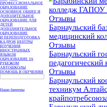
Барабинский м
ПРОФЕССИОНАЛЬНОЕ
колледж ГАПОУ
ОБРАЗОВАНИЕ
ОСНОВНОЕ ОБЩЕЕ И
ДОПОЛИТЕЛЬНОЕ
Отзывы
ОБРАЗОВАНИЕ ДЛЯ
ДЕТЕЙ
Барнаульский ба
ДОПОЛНИТЕЛЬНОЕ
ОБРАЗОВАНИЕ
медицинский ко
И ПЕРЕПОДГОТОВКА
КАДРОВ
ЦЕНТРЫ
Отзывы
ИЗУЧЕНИЯ
ИНОСТРАННЫХ
Барнаульский го
ЯЗЫКОВ
ОБРАЗОВАНИЕ ЗА
педагогический 
РУБЕЖОМ
АВТОШКОЛЫ
Отзывы
ПОМОЩЬ В ОБУЧЕНИИ
Барнаульский к
техникум Алтайс
Наши баннеры
крайпотребсоюз
Барнаульский ли