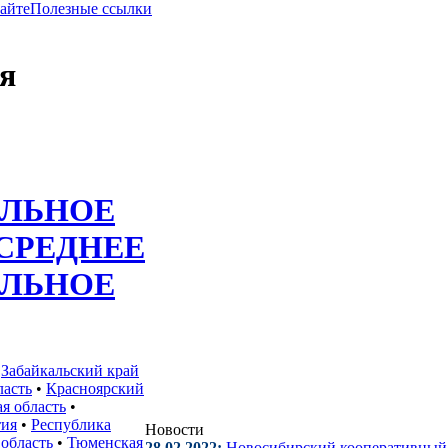
сайте
Полезные ссылки
я
ЛЬНОЕ
СРЕДНЕЕ
ЛЬНОЕ
•
Забайкальский край
ласть
•
Красноярский
я область
•
тия
•
Республика
Новости
 область
•
Тюменская
28.02.2022:
Новосибирский кооперативный