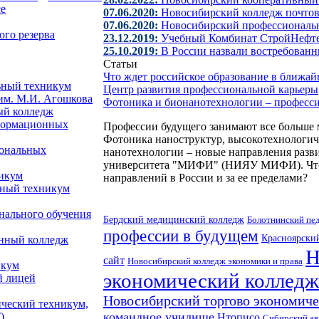
е
07.06.2020:
Новосибирский колледж почтово
07.06.2020:
Новосибирский профессиональ
го резерва
23.12.2019:
Учебный Комбинат СтройНефте
25.10.2019:
В России назвали востребован
Статьи
Что ждет российское образование в ближа
ьный техникум
Центр развития профессиональной карьеры
им. М.И. Агошкова
Фотоника и бионанотехнологии – професс
ый колледж
формационных
Профессии будущего занимают все больше 
Фотоника наноструктур, высокотехнологи
иональных
нанотехнологии – новые направления разви
университета "МИФИ" (НИЯУ МИФИ). Что э
никум
направлений в России и за ее пределами?
нный техникум
нального обучения
Бердский медицинский колледж
Болотнинский пе
профессии в будущем
Красноярски
енный колледж
Н
сайт
Новосибирский колледж экономики и права
икум
экономический колледж
й лицей
Новосибирский торгово экономич
ический техникум,
командное училище
)
Нтописо
Сибирский ав