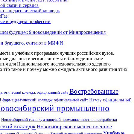
й связи и сервиса
но—педагогический колледж
Газ:
ные в будущем профессии
йшем будущем: 9 нововведений от Минпросвещения
ии будущего, считают в МИФИ
места в учебных программах лучших российских вузов.
чные диагностические системы и биомедицинские
тия для Национального исследовательского ядерного
то такое и почему можно ожидать активного развития этих
Востребованные
дагогический колледж официальный сайт
Нгуэу официальный
й фармацевтический колледж официальный сайт
овосибирский промышленно
Новосибирский техникум пищевой промышленности и переработки
еский колледж
Новосибирское высшее военное
Учебные
иационный кадетский корпус
Томский медицинский университет