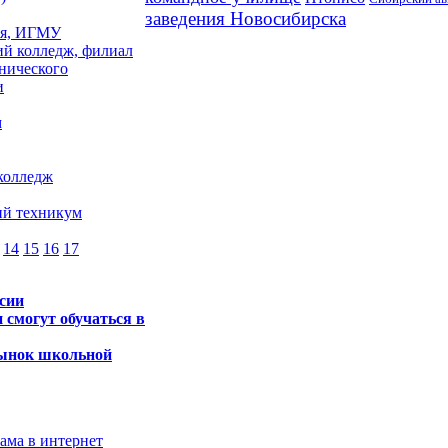
заведения Новосибирска
ия, ИГМУ
й колледж, филиал
нического
и
м
колледж
ий техникум
14
15
16
17
сии
 смогут обучаться в
рынок школьной
лама в интернет