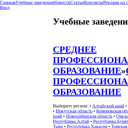
Главная
Учебные заведения
Новости
Статьи
Контакты
Реклама на 
Вход
Учебные заведени
СРЕДНЕЕ
ПРОФЕССИОНА
ОБРАЗОВАНИЕ
»
ПРОФЕССИОНА
ОБРАЗОВАНИЕ
Выберите регион:
•
Алтайский край
•
Иркутская область
•
Кемеровская об
край
•
Новосибирская область
•
Омска
Республика Алтай
•
Республика Буря
Тыва
•
Республика Хакасия
•
Томская