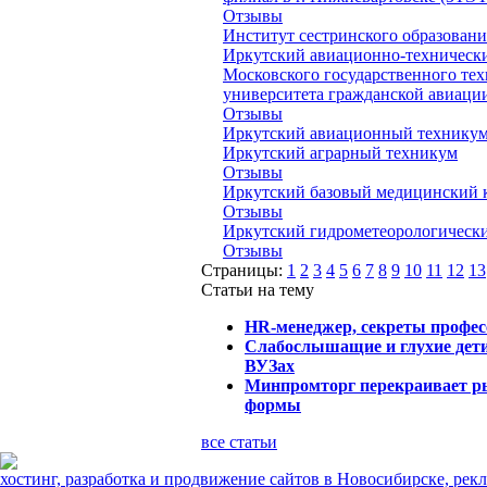
Отзывы
Институт сестринского образован
Иркутский авиационно-технически
Московского государственного тех
университета гражданской авиаци
Отзывы
Иркутский авиационный технику
Иркутский аграрный техникум
Отзывы
Иркутский базовый медицинский 
Отзывы
Иркутский гидрометеорологическ
Отзывы
Страницы:
1
2
3
4
5
6
7
8
9
10
11
12
13
Статьи на тему
HR-менеджер, секреты профес
Слабослышащие и глухие дети
ВУЗах
Минпромторг перекраивает 
формы
все статьи
хостинг, разработка и продвижение сайтов в Новосибирске, рек