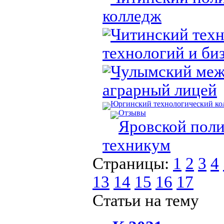
колледж
Читинский тех
технологий и би
Чулымский ме
аграрный лицей
Юргинский технологический ко
Отзывы
Яровской пол
техникум
Страницы:
1
2
3
4
13
14
15
16
17
Статьи на тему