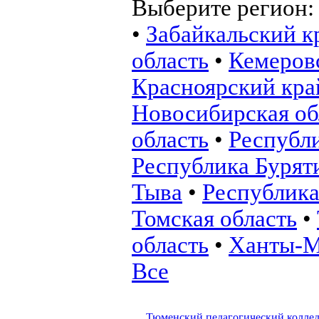
Выберите регион
•
Забайкальский к
область
•
Кемеровс
Красноярский кра
Новосибирская об
область
•
Республ
Республика Бурят
Тыва
•
Республика
Томская область
•
область
•
Ханты-М
Все
Тюменский педагогический колле