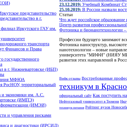
(ЕОИ)
23.12.2019:
Учебный Комбинат Ст
25.10.2019:
В России назвали вос
Иркутское представительство
Статьи
редставительство в г.
Что ждет российское образовани
Центр развития профессионально
, филиал Иркутского ГАУ им.
Фотоника и бионанотехнологии –
 университет
Профессии будущего занимают все
знодорожного транспорта
Фотоника наноструктур, высокот
ут Финансов и Права
нанотехнологии – новые направле
университета "МИФИ" (НИЯУ МИФИ
о государственного
развития этих направлений в Росс
на
ал в г. Нижневартовске (ИБП)
ны
Востребованные профес
Вифк отзывы
ования МФЮА
техникум в Красно
ия РосНОУ, территориальный
 и экономики им. А.С.
Как поступить н
официальный сайт
вартовске (ИМПЭ)
Нкр
Нефтегазовый университет в Тюмени
информатизации (ИМЭИ)
Рейтинг вузов Новосиб
техникум питания
сти и управления рисками
рвиса и диагностики (ИРСИД)