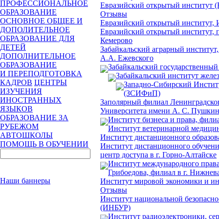
ПРОФЕССИОНАЛЬНОЕ
Евразийский открытый институт 
ОБРАЗОВАНИЕ
Отзывы
ОСНОВНОЕ ОБЩЕЕ И
Евразийский открытый институт, 
ДОПОЛИТЕЛЬНОЕ
Евразийский открытый институт, п
ОБРАЗОВАНИЕ ДЛЯ
Кемерово
ДЕТЕЙ
Забайкальский аграрный институт
ДОПОЛНИТЕЛЬНОЕ
А.А. Ежевского
ОБРАЗОВАНИЕ
Забайкальский государственный
И ПЕРЕПОДГОТОВКА
Забайкальский институт желе
КАДРОВ
ЦЕНТРЫ
Западно-Сибирский Инстит
ИЗУЧЕНИЯ
(ЗСИФиП)
ИНОСТРАННЫХ
Заполярный филиал Ленинградског
ЯЗЫКОВ
Университета имени А. С. Пушки
ОБРАЗОВАНИЕ ЗА
Институт бизнеса и права, фили
РУБЕЖОМ
Институт ветеринарной медици
АВТОШКОЛЫ
Институт дистанционного образ
ПОМОЩЬ В ОБУЧЕНИИ
Институт дистанционного обучен
центр доступа в г. Горно-Алтайске
Институт международного права
Грибоедова, филиал в г. Нижне
Наши баннеры
Институт мировой экономики и 
Отзывы
Институт национальной безопасно
(ИНБУР)
Институт радиоэлектроники, се