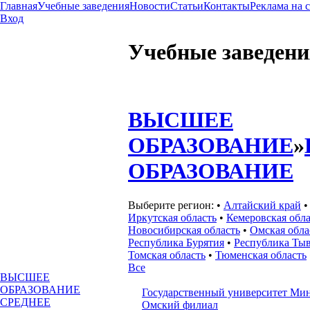
Главная
Учебные заведения
Новости
Статьи
Контакты
Реклама на 
Вход
Учебные заведени
ВЫСШЕЕ
ОБРАЗОВАНИЕ
»
ОБРАЗОВАНИЕ
Выберите регион:
•
Алтайский край
Иркутская область
•
Кемеровская обла
Новосибирская область
•
Омская обла
Республика Бурятия
•
Республика Ты
Томская область
•
Тюменская область
Все
ВЫСШЕЕ
ОБРАЗОВАНИЕ
Государственный университет Мин
СРЕДНЕЕ
Омский филиал