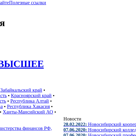
сайте
Полезные ссылки
я
ВЫСШЕЕ
•
Забайкальский край
•
сть
•
Красноярский край
•
сть
•
Республика Алтай
•
ва
•
Республика Хакасия
•
•
Ханты-Мансийский АО
•
Новости
28.02.2022:
Новосибирский коопе
истерства финансов РФ,
07.06.2020:
Новосибирский коллед
07.06.2020:
Новосибирский профе