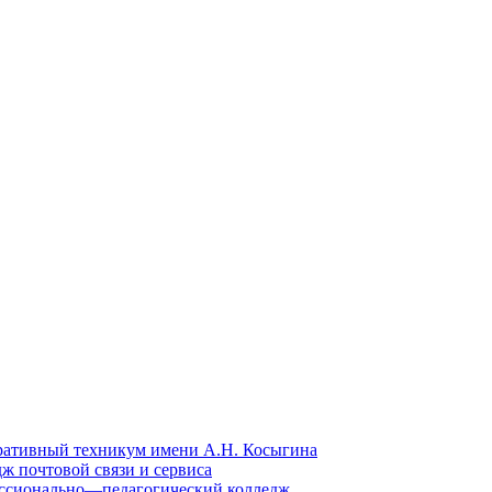
ративный техникум имени А.Н. Косыгина
ж почтовой связи и сервиса
ссионально—педагогический колледж