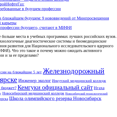
ройНефтеГаз:
требованные в будущем профессии
е в ближайшем будущем: 9 нововведений от Минпросвещения
й карьеры
 профессии будущего, считают в МИФИ
 больше места в учебных программах лучших российских вузов.
ехнологичные диагностические системы и биомедицинские
ния развития для Национального исследовательского ядерного
). Что это такое и почему можно ожидать активного
ии и за ее пределами?
Железнодорожный
сии на ближайшие 5 лет
ярске
Инженер эколог
Иркутский медицинский колледж
Кемгуки официальный сайт
а бюджет?
Нгаха
у
Новосибирский медицинский колледж
Новосибирский технологический
Школа олимпийского резерва Новосибирск
ирска