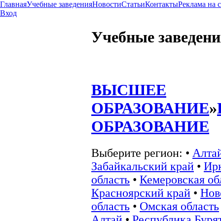
Главная
Учебные заведения
Новости
Статьи
Контакты
Реклама на 
Вход
Учебные заведени
ВЫСШЕЕ
ОБРАЗОВАНИЕ
»
ОБРАЗОВАНИЕ
Выберите регион:
•
Алта
Забайкальский край
•
Ир
область
•
Кемеровская об
Красноярский край
•
Нов
область
•
Омская область
Алтай
•
Республика Буря