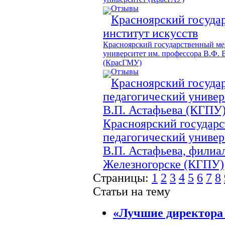
Отзывы
Красноярский госуда
институт искусств
Красноярский государственный м
университет им. профессора В.Ф.
(КрасГМУ)
Отзывы
Красноярский госуда
педагогический универ
В.П. Астафьева (КГПУ
Красноярский государ
педагогический универ
В.П. Астафьева, филиал 
Железногорске (КГПУ)
Страницы:
1
2
3
4
5
6
7
8
Статьи на тему
«Лучшие директора