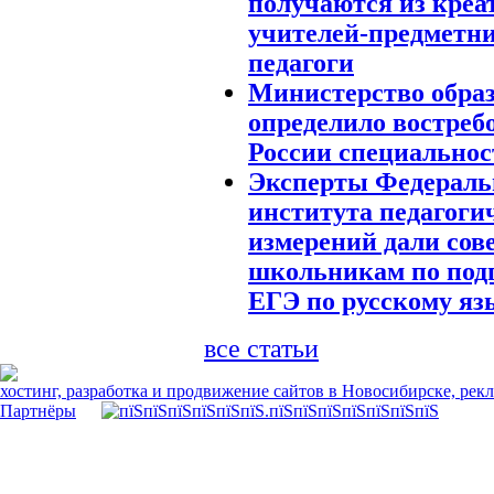
получаются из кре
учителей-предметни
педагоги
Министерство обра
определило востреб
России специальнос
Эксперты Федераль
института педагоги
измерений дали сов
школьникам по подг
ЕГЭ по русскому яз
все статьи
хостинг, разработка и продвижение сайтов в Новосибирске, рек
Партнёры