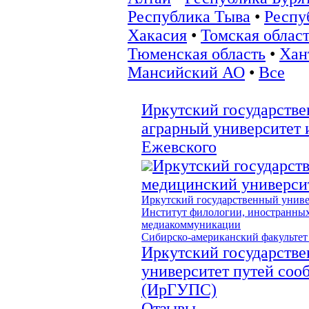
Республика Тыва
•
Респу
Хакасия
•
Томская облас
Тюменская область
•
Хан
Мансийский АО
•
Все
Иркутский государств
аграрный университет 
Ежевского
Иркутский государст
медицинский универси
Иркутский государственный униве
Институт филологии, иностранных
медиакоммуникации
Сибирско-американский факульте
Иркутский государств
университет путей соо
(ИрГУПС)
Отзывы