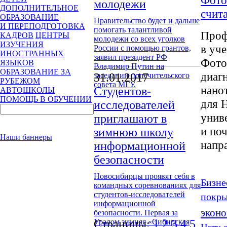
Фото
молодежи
ДОПОЛНИТЕЛЬНОЕ
счит
ОБРАЗОВАНИЕ
Правительство будет и дальше
И ПЕРЕПОДГОТОВКА
помогать талантливой
Проф
КАДРОВ
ЦЕНТРЫ
молодежи со всех уголков
ИЗУЧЕНИЯ
в уч
России с помощью грантов,
ИНОСТРАННЫХ
заявил президент РФ
Фото
ЯЗЫКОВ
Владимир Путин на
ОБРАЗОВАНИЕ ЗА
диаг
заседании попечительского
31.01.2017
РУБЕЖОМ
совета МГУ.
нано
Студентов-
АВТОШКОЛЫ
ПОМОЩЬ В ОБУЧЕНИИ
для 
исследователей
унив
приглашают в
и по
зимнюю школу
Наши баннеры
напра
информационной
безопасности
Новосибирцы проявят себя в
Бизне
командных соревнованиях для
студентов-исследователей
покр
информационной
эконо
безопасности. Первая за
Уралом зимняя «Сибирская
Страницы:
1
2
3
4
5