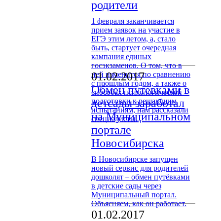
родители
1 февраля заканчивается
прием заявок на участие в
ЕГЭ этим летом, а, стало
быть, стартует очередная
кампания единых
госэкзаменов. О том, что в
ней изменится по сравнению
01.02.2017
с прошлым годом, а также о
Обмен путевками в
способах психологической
подготовки к решающим
детсады заработал
испытаниям, нам рассказали
на Муниципальном
специалисты.
портале
Новосибирска
В Новосибирске запущен
новый сервис для родителей
дошколят – обмен путёвками
в детские сады через
Муниципальный портал.
Объясняем, как он работает.
01.02.2017