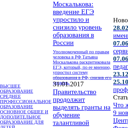
Москалькова:
введение ЕГЭ
упростило и
Ново
снизило уровень
28.0
образования в
имен
России
07.0
серв
Уполномоченный по правам
человека в РФ Татьяна
07.0
Москалькова раскритиковала
педа
ЕГЭ, который, по ее мнению,
упростил систему
23.1
образования в РФ, снизив его
25.1
уровень.
31.01.2017
ВЫСШЕЕ
проф
Правительство
ОБРАЗОВАНИЕ
Стат
СРЕДНЕЕ
продолжит
ПРОФЕССИОНАЛЬНОЕ
Что 
выделять гранты на
ОБРАЗОВАНИЕ
9 но
ОСНОВНОЕ ОБЩЕЕ И
обучение
ДОПОЛИТЕЛЬНОЕ
Цент
талантливой
ОБРАЗОВАНИЕ ДЛЯ
ДЕТЕЙ