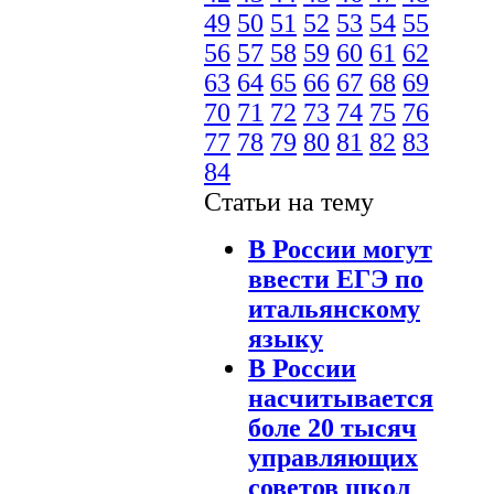
49
50
51
52
53
54
55
56
57
58
59
60
61
62
63
64
65
66
67
68
69
70
71
72
73
74
75
76
77
78
79
80
81
82
83
84
Статьи на тему
В России могут
ввести ЕГЭ по
итальянскому
языку
В России
насчитывается
боле 20 тысяч
управляющих
советов школ