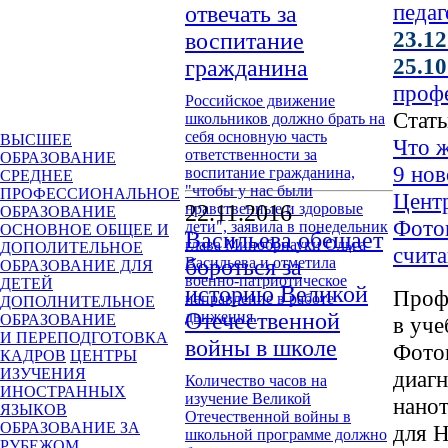
педаг
отвечать за
23.12
воспитание
25.10
гражданина
проф
Российское движение
Стать
школьников должно брать на
себя основную часть
ВЫСШЕЕ
Что 
ответственности за
ОБРАЗОВАНИЕ
9 но
воспитание гражданина,
СРЕДНЕЕ
"чтобы у нас были
ПРОФЕССИОНАЛЬНОЕ
Цент
нравственные и здоровые
22.11.2016
ОБРАЗОВАНИЕ
Фото
дети", заявила в понедельник
ОСНОВНОЕ ОБЩЕЕ И
Васильева обещает
глава Минобрнауки Ольга
ДОПОЛИТЕЛЬНОЕ
счит
Васильева и отметила
бороться за
ОБРАЗОВАНИЕ ДЛЯ
военно-патриотическое
ДЕТЕЙ
историю Великой
Проф
направление в работе
ДОПОЛНИТЕЛЬНОЕ
движения.
Отечественной
ОБРАЗОВАНИЕ
в уч
И ПЕРЕПОДГОТОВКА
войны в школе
Фото
КАДРОВ
ЦЕНТРЫ
ИЗУЧЕНИЯ
диаг
Количество часов на
ИНОСТРАННЫХ
изучение Великой
нанот
ЯЗЫКОВ
Отечественной войны в
ОБРАЗОВАНИЕ ЗА
для Н
школьной программе должно
РУБЕЖОМ