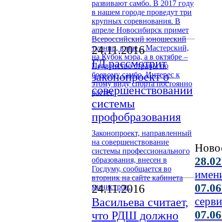
развивают самбо. В 2017 году
в нашем городе проведут три
крупных соревнования. В
апреле Новосибирск примет
Всероссийский юношеский
турнир, в мае – Мастерский,
24.11.2016
на Кубок мэра, а в октябре –
ГД рассмотрит
Первенство страны по
боевому самбо. Интерес к
законопроект о
этому виду спорта постоянно
совершенствовании
растёт.
системы
профобразования
Законопроект, направленный
на совершенствование
Ново
системы профессионального
28.02
образования, внесен в
Госдуму, сообщается во
имен
вторник на сайте кабинета
07.06
министров.
24.11.2016
серви
Васильева считает,
07.06
что РДШ должно