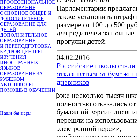
ПРОФЕССИОНАЛЬНОЕ
Парламентарии предлаг
ОБРАЗОВАНИЕ
ОСНОВНОЕ ОБЩЕЕ И
также установить штраф 
ДОПОЛИТЕЛЬНОЕ
размере от 100 до 500 ру
ОБРАЗОВАНИЕ ДЛЯ
ДЕТЕЙ
для родителей за ночные
ДОПОЛНИТЕЛЬНОЕ
прогулки детей.
ОБРАЗОВАНИЕ
И ПЕРЕПОДГОТОВКА
КАДРОВ
ЦЕНТРЫ
04.02.2016
ИЗУЧЕНИЯ
ИНОСТРАННЫХ
Российские школы стали
ЯЗЫКОВ
отказываться от бумажн
ОБРАЗОВАНИЕ ЗА
РУБЕЖОМ
дневников
АВТОШКОЛЫ
ПОМОЩЬ В ОБУЧЕНИИ
Уже несколько тысяч шк
полностью отказались от
бумажной версии дневни
Наши баннеры
перешли на использован
электронной версии,
сообщил создатель порта