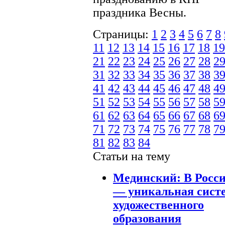
праздника Весны.
Страницы:
1
2
3
4
5
6
7
8
11
12
13
14
15
16
17
18
19
21
22
23
24
25
26
27
28
2
31
32
33
34
35
36
37
38
3
41
42
43
44
45
46
47
48
4
51
52
53
54
55
56
57
58
5
61
62
63
64
65
66
67
68
6
71
72
73
74
75
76
77
78
7
81
82
83
84
Статьи на тему
Мединский: В Росс
— уникальная сист
художественного
образования