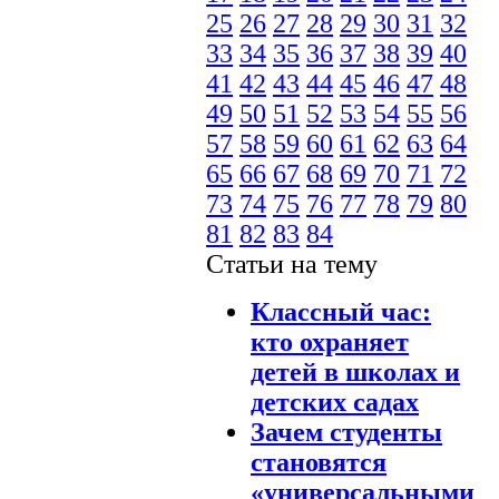
25
26
27
28
29
30
31
32
33
34
35
36
37
38
39
40
41
42
43
44
45
46
47
48
49
50
51
52
53
54
55
56
57
58
59
60
61
62
63
64
65
66
67
68
69
70
71
72
73
74
75
76
77
78
79
80
81
82
83
84
Статьи на тему
Классный час:
кто охраняет
детей в школах и
детских садах
Зачем студенты
становятся
«универсальными