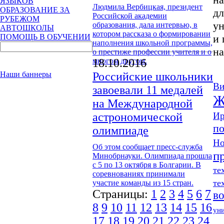
ЯЗЫКОВ
Людмила Вербицкая, президент
ОБРАЗОВАНИЕ ЗА
дл
Российской академии
РУБЕЖОМ
у
образования, дала интервью, в
АВТОШКОЛЫ
котором рассказа о формировании
ПОМОЩЬ В ОБУЧЕНИИ
и 
наполнения школьной программы,
на
о престиже профессии учителя и о
многом другом.
18.10.2016
Российские школьники
Наши баннеры
Ви
завоевали 11 медалей
Ж
на Международной
астрономической
Ир
по
олимпиаде
Но
Об этом сообщает пресс-служба
п
Минобрнауки. Олимпиада прошла
с 5 по 13 октября в Болгарии. В
те
соревнованиях принимали
те
участие команды из 15 стран.
Страницы:
1
2
3
4
5
6
7
в
8
9
10
11
12
13
14
15
16
ун
17
18
19
20
21
22
23
24