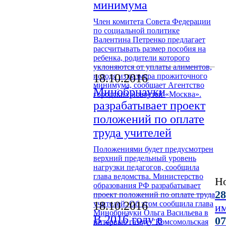
минимума
Член комитета Совета Федерации
по социальной политике
Валентина Петренко предлагает
рассчитывать размер пособия на
ребенка, родители которого
уклоняются от уплаты алиментов,
исходя из размера прожиточного
18.10.2016
минимума, сообщает Агентство
Минобрнауки
городских новостей «Москва».
разрабатывает проект
положений по оплате
труда учителей
Положениями будет предусмотрен
верхний предельный уровень
нагрузки педагогов, сообщила
глава ведомства. Министерство
Н
образования РФ разрабатывает
28
проект положений по оплате труда
учителей. Об этом сообщила глава
18.10.2016
и
Минобрнауки Ольга Васильева в
В 2016 году в
07
интервью газете "Комсомольская