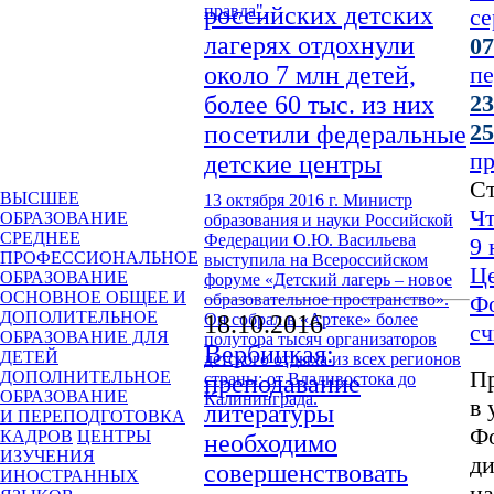
правда".
российских детских
се
лагерях отдохнули
07
около 7 млн детей,
пе
23
более 60 тыс. из них
25
посетили федеральные
п
детские центры
Ст
ВЫСШЕЕ
13 октября 2016 г. Министр
Чт
ОБРАЗОВАНИЕ
образования и науки Российской
СРЕДНЕЕ
Федерации О.Ю. Васильева
9 
ПРОФЕССИОНАЛЬНОЕ
выступила на Всероссийском
Це
ОБРАЗОВАНИЕ
форуме «Детский лагерь – новое
ОСНОВНОЕ ОБЩЕЕ И
образовательное пространство».
Фо
ДОПОЛИТЕЛЬНОЕ
Он собрал в «Артеке» более
18.10.2016
с
ОБРАЗОВАНИЕ ДЛЯ
полутора тысяч организаторов
Вербицкая:
ДЕТЕЙ
детского отдыха из всех регионов
Пр
ДОПОЛНИТЕЛЬНОЕ
страны: от Владивостока до
преподавание
ОБРАЗОВАНИЕ
Калининграда.
в 
литературы
И ПЕРЕПОДГОТОВКА
Фо
КАДРОВ
ЦЕНТРЫ
необходимо
ИЗУЧЕНИЯ
ди
совершенствовать
ИНОСТРАННЫХ
на