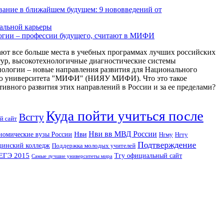
ование в ближайшем будущем: 9 нововведений от
альной карьеры
огии – профессии будущего, считают в МИФИ
ют все больше места в учебных программах лучших российских
тур, высокотехнологичные диагностические системы
ологии – новые направления развития для Национального
ого университета "МИФИ" (НИЯУ МИФИ). Что это такое
ивного развития этих направлений в России и за ее пределами?
Куда пойти учиться после
Всгту
й сайт
Нви вв МВД России
Нви
номические вузы России
Нгму
Нгту
Подтверждение
цинский колледж
Поддержка молодых учителей
ЕГЭ 2015
Тгу официальный сайт
Самые лучшие университеты мира