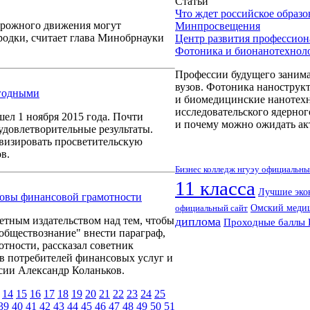
Статьи
Что ждет российское образ
орожного движения могут
Минпросвещения
одки, считает глава Минобрнауки
Центр развития профессион
Фотоника и бионанотехнол
Профессии будущего занима
вузов. Фотоника нанострук
егодными
и биомедицинские нанотехн
исследовательского ядерн
ел 1 ноября 2015 года. Почти
и почему можно ожидать акт
удовлетворительные результаты.
визировать просветительскую
в.
Бизнес колледж нгуэу официальны
11 класса
Лучшие эко
новы финансовой грамотности
Омский меди
официальный сайт
етным издательством над тем, чтобы
диплома
Проходные баллы 
обществознание" внести параграф,
тности, рассказал советник
в потребителей финансовых услуг и
сии Александр Коланьков.
14
15
16
17
18
19
20
21
22
23
24
25
39
40
41
42
43
44
45
46
47
48
49
50
51