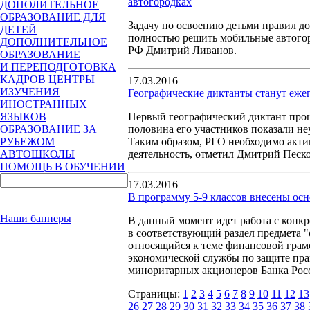
автогородках
ДОПОЛИТЕЛЬНОЕ
ОБРАЗОВАНИЕ ДЛЯ
Задачу по освоению детьми правил д
ДЕТЕЙ
полностью решить мобильные автогор
ДОПОЛНИТЕЛЬНОЕ
РФ Дмитрий Ливанов.
ОБРАЗОВАНИЕ
И ПЕРЕПОДГОТОВКА
КАДРОВ
ЦЕНТРЫ
17.03.2016
ИЗУЧЕНИЯ
Географические диктанты станут еж
ИНОСТРАННЫХ
Первый географический диктант прош
ЯЗЫКОВ
половина его участников показали не
ОБРАЗОВАНИЕ ЗА
Таким образом, РГО необходимо акти
РУБЕЖОМ
деятельность, отметил Дмитрий Песко
АВТОШКОЛЫ
ПОМОЩЬ В ОБУЧЕНИИ
17.03.2016
В программу 5-9 классов внесены ос
Наши баннеры
В данный момент идет работа с конкр
в соответствующий раздел предмета "
относящийся к теме финансовой грамо
экономической службы по защите пра
миноритарных акционеров Банка Рос
Страницы:
1
2
3
4
5
6
7
8
9
10
11
12
13
26
27
28
29
30
31
32
33
34
35
36
37
38