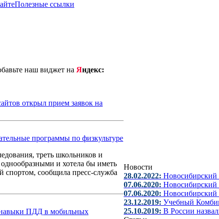
сайте
Полезные ссылки
добавьте наш виджет на
Я
ндекс:
айтов открыл прием заявок на
ательные программы по физкультуре
едования, треть школьников и
 однообразными и хотела бы иметь
Новости
й спортом, сообщила пресс-служба
28.02.2022:
Новосибирский 
07.06.2020:
Новосибирский 
07.06.2020:
Новосибирский 
23.12.2019:
Учебный Комбин
25.10.2019:
В России назва
е навыки ПДД в мобильных