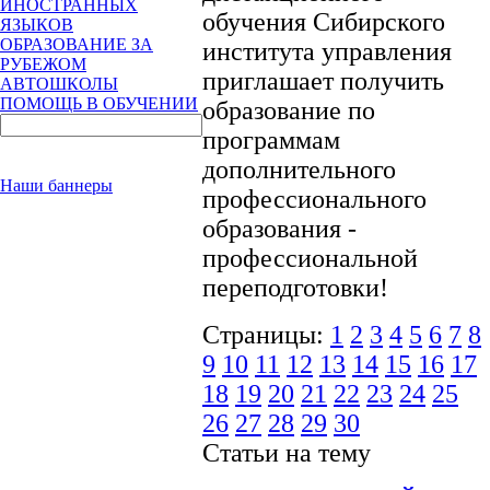
ИНОСТРАННЫХ
обучения Сибирского
ЯЗЫКОВ
ОБРАЗОВАНИЕ ЗА
института управления
РУБЕЖОМ
приглашает получить
АВТОШКОЛЫ
ПОМОЩЬ В ОБУЧЕНИИ
образование по
программам
дополнительного
Наши баннеры
профессионального
образования -
профессиональной
переподготовки!
Страницы:
1
2
3
4
5
6
7
8
9
10
11
12
13
14
15
16
17
18
19
20
21
22
23
24
25
26
27
28
29
30
Статьи на тему