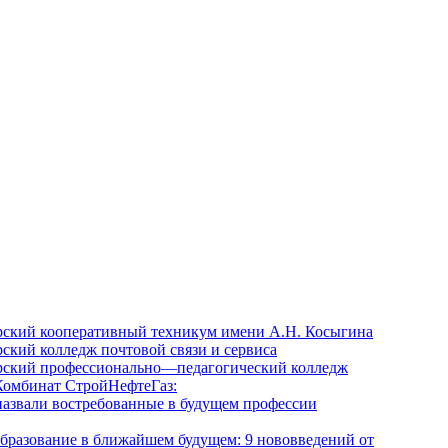
ский кооперативный техникум имени А.Н. Косыгина
ский колледж почтовой связи и сервиса
ский профессионально—педагогический колледж
омбинат СтройНефтеГаз:
назвали востребованные в будущем профессии
образование в ближайшем будущем: 9 нововведений от