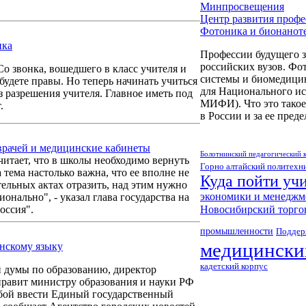
Минпросвещения
Центр развития профе
Фотоника и бионанот
нка
Профессии будущего з
российских вузов. Фо
Со звонка, вошедшего в класс учителя и
системы и биомедицин
 будете правы. Но теперь начинать учиться
для Национального и
з разрешения учителя. Главное иметь под
МИФИ). Что это такое
.
в России и за ее пред
врачей и медицинские кабинеты
Болотнинский педагогический 
итает, что в школы необходимо вернуть
Горно алтайский политехн
тема настолько важна, что ее вполне не
Куда пойти учи
тельных актах отразить, над этим нужно
экономики и менеджм
онально", - указал глава государства на
Новосибирский торго
оссия".
промышленности
Поддер
медицинских
янскому языку
кадетский корпус
 думы по образованию, директор
равит министру образования и науки РФ
бой ввести Единый государственный