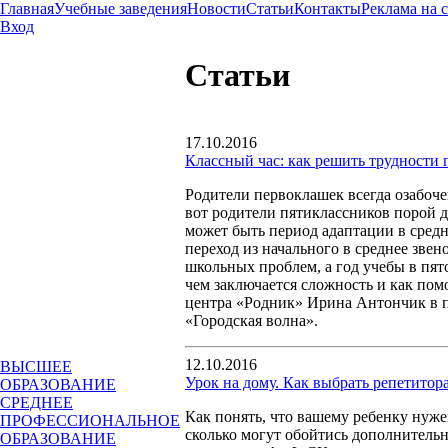
Главная
Учебные заведения
Новости
Статьи
Контакты
Реклама на 
Вход
Статьи
17.10.2016
Классный час: как решить трудности 
Родители первоклашек всегда озабоче
вот родители пятиклассников порой 
может быть период адаптации в сред
переход из начального в среднее звен
школьных проблем, а год учебы в пят
чем заключается сложность и как помо
центра «Родник» Ирина Антончик в п
«Городская волна».
12.10.2016
ВЫСШЕЕ
Урок на дому. Как выбрать репетитора
ОБРАЗОВАНИЕ
СРЕДНЕЕ
Как понять, что вашему ребенку нуже
ПРОФЕССИОНАЛЬНОЕ
сколько могут обойтись дополнительн
ОБРАЗОВАНИЕ