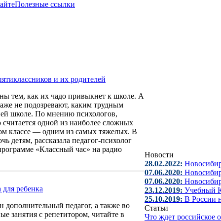
сайте
Полезные ссылки
пятиклассников и их родителей
ны тем, как их чадо привыкнет к школе. А
даже не подозревают, каким трудным
ней школе. По мнению психологов,
о считается одной из наиболее сложных
ом классе — одним из самых тяжелых. В
чь детям, рассказала педагог-психолог
рограмме «Классный час» на радио
Новости
28.02.2022:
Новосибир
07.06.2020:
Новосибир
07.06.2020:
Новосибир
 для ребенка
23.12.2019:
Учебный К
25.10.2019:
В России 
н дополнительный педагог, а также во
Статьи
ые занятия с репетитором, читайте в
Что ждет российское 