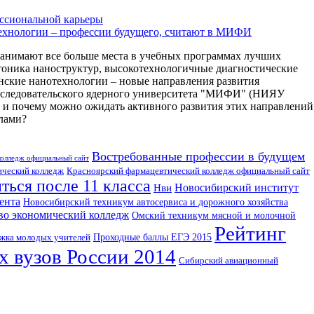
ссиональной карьеры
ехнологии – профессии будущего, считают в МИФИ
анимают все больше места в учебных программах лучших
тоника наноструктур, высокотехнологичные диагностические
ские нанотехнологии – новые направления развития
сследовательского ядерного университета "МИФИ" (НИЯУ
 и почему можно ожидать активного развития этих направлений
елами?
Востребованные профессии в будущем
колледж официальный сайт
ический колледж
Красноярский фармацевтический колледж официальный сайт
ться после 11 класса
Новосибирский институт
Нви
ента
Новосибирский техникум автосервиса и дорожного хозяйства
во экономический колледж
Омский техникум мясной и молочной
Рейтинг
Проходные баллы ЕГЭ 2015
жка молодых учителей
 вузов России 2014
Сибирский авиационный